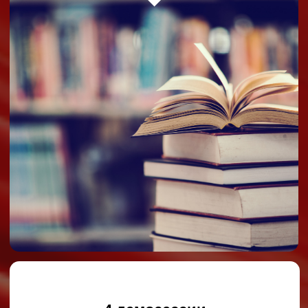
Дарья Портнова
Карьерный консультант,
выпусница ШКМ 28
поток
Действующий системный
аналитик
Программный директор
курса «Профессия
Аналитик в IT»
от компании Naumen
Ментор women in tech
Автор tg-канала «Даша,
как попасть в IT?»