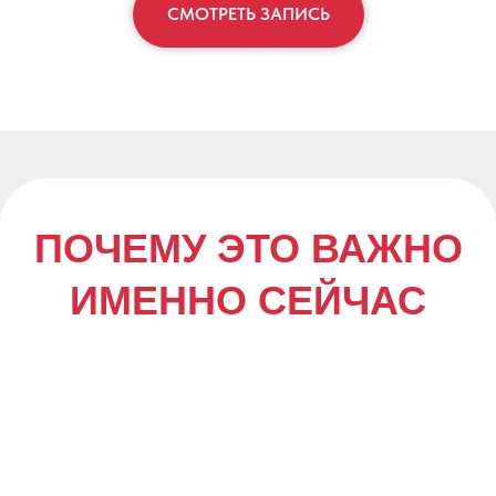
СМОТРЕТЬ ЗАПИСЬ
Выгорание и кризис идентичности —
системная проблема
Многие ИТ-специалисты достигают
«потолка», теряют мотивацию или
сталкиваются с ощущением, что дальше
— только повторение.
В такие моменты им нужен не
мотивационный коуч и не рекрутер, а
специалист, который понимает специфику
ИТ-работы и умеет работать с карьерным
смыслом и стратегией.
Ориентироваться в ИТ-
карьере стало сложно