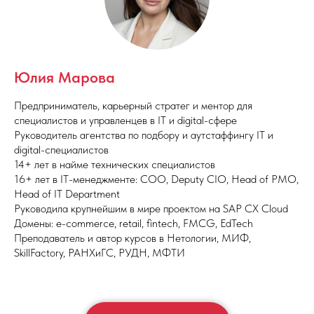
Юлия Марова
Запрос на ИТ-карьерных
Предприниматель, карьерный стратег и ментор для
консультантов уже сформировался
специалистов и управленцев в IT и digital-сфере
ИТ-специалисты всё чаще задумываются
Руководитель агентства по подбору и аутстаффингу IT и
о смене ролей, профессиональном росте,
digital-специалистов
выгорании и следующем шаге внутри
14+ лет в найме технических специалистов
индустрии.
16+ лет в IT-менеджменте: COO, Deputy CIO, Head of PMO,
Параллельно с этим рынок переживает
устойчивый поток людей, которые хотят
Head of IT Department
войти в ИТ как в более стабильную и
Руководила крупнейшим в мире проектом на SAP CX Cloud
доходную сферу и нуждаются в трезвой
Домены: e-commerce, retail, fintech, FMCG, EdTech
навигации, а не в обещаниях
Преподаватель и автор курсов в Нетологии, МИФ,
SkillFactory, РАНХиГС, РУДН, МФТИ
В этой точке нужен карьерный
консультант, который умеет работать с
карьерными развилками и реальными
возможностями рынка, а не просто
подбирать вакансии.