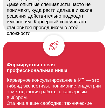
Курс помогает выстроить
профессиональную идентичность и
уверенно работать с одной из самых
сложных и требовательных аудиторий.
Специалистам из образования и
карьерных центров
Если вы сопровождаете студентов,
выпускников или взрослых, которые
планируют карьеру в ИТ, курс даст вам
системное понимание индустрии и
инструментов работы с выбором.
Вы сможете уверенно работать с
запросами про вход в ИТ, смену ролей и
профессиональные развилки.
Коучам и другим помогающим
специалистам
Когда ИТ-клиент не понимает, куда
расти и какую роль выбирать, коучинг
упирается в отсутствие содержания.
Курс даст вам структуру и контекст ИТ-
карьеры, чтобы вы могли работать с
выбором, стратегией и