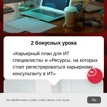
Руководила крупнейшим в
мире проектом на SAP
CX Cloud
Автор и преподаватель
программ для IT-лидеров
(РБК, МИФ, Нетология,
РАНХиГС, МФТИ),
академический
руководитель
магистратуры
«Управление проектами»
РУДН
Ментор в Mentor in Tech,
автор TG-канала «Юля, у
нас оффер!»
Ок
Мы обрабатываем cookies, чтобы сделать сайт лучше.