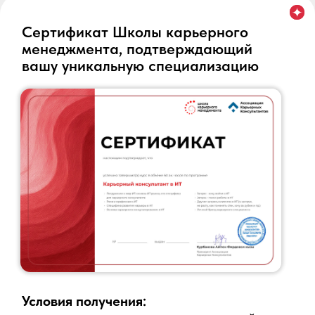
50 академических часов
Никакой «воды». Только
прикладные знания, которые можно
сразу применять в работе с
клиентами