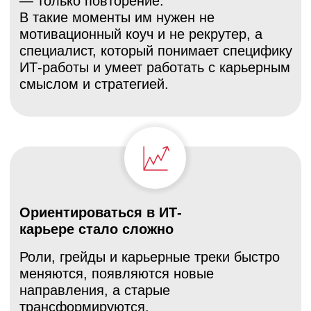
Карьерным консультантам
Вы уже работаете с поиском работы и
карьерными переходами, но регулярно
сталкиваетесь с ИТ-клиентами, запросы
которых требуют понимания ролей,
грейдов и логики индустрии.
Курс поможет вам уверенно работать с
ИТ-специалистами, говорить с ними на
одном языке и сопровождать не только
трудоустройство, но и осознанные
карьерные решения. Вам не нужно быть
разработчиком или «айтишником»: вы
освоите ИТ-контекст именно с точки
зрения карьерных решений клиентов.
Карьерным специалистам на этапе
профессионального роста и выбора
специализации
Если вы хотите перейти от
универсальных консультаций к более
узкой и востребованной нише, ИТ-
карьерное консультирование даёт
понятную специализацию и устойчивый
спрос.