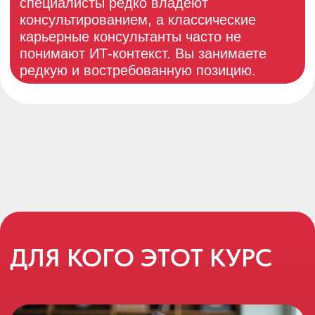
профессиональным развитием, а не
только с целями и мотивацией.
HR-специалистам, HR BP, IT
рекрутерам
Вы хорошо знаете рынок ИТ и
карьерные траектории, но хотите
работать глубже — с индивидуальными
запросами специалистов, а не только с
вакансиями.
Курс подойдёт, если вы планируете
развивать карьерное консультирование
внутри компании или как отдельную
практику.
ИТ-специалисты, которые хотят
сменить профессиональный фокус
Если вы устали от постоянной работы с
кодом, но вам по-прежнему интересна
ИТ-среда и люди внутри неё.
Если вам важно общение, обсуждение
карьерных решений, помощь другим в
выборе ролей и направлений — и вы всё
чаще ловите себя на том, что именно
это даёт ощущение смысла.