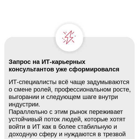
Роли, грейды и карьерные треки быстро
меняются, появляются новые
направления, а старые
трансформируются.
Даже опытные специалисты часто не
понимают, куда расти дальше и какие
решения действительно подходят
именно им. Карьерный консультант
становится проводником в этой
сложности.
Формируется новая
профессиональная ниша
Карьерное консультирование в ИТ — это
гибрид экспертизы: понимание индустрии
+ методология работы с карьерным
выбором.
Эта ниша ещё свободна: технические
специалисты редко владеют
консультированием, а классические
карьерные консультанты часто не
понимают ИТ-контекст. Вы занимаете