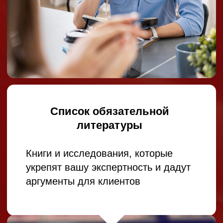
Преподаватель, более 10
лет преподает в ВШЭ,
ИТМО и Школе
карьерного менеджмента
Корпоративный L&D
специалист, тренер и
фасилитатор, работала
в ТОП компаниях Dell,
EMC, Сбер, Unilever