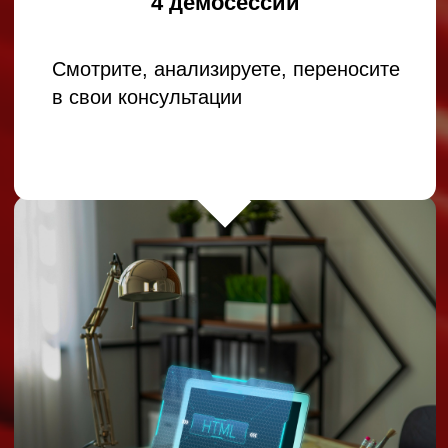
Юлия Марова
Карьерный стратег для
Lead / Head / C-level в IT и
digital, член Ассоциации
карьерных консультантов
Руководитель агентства
по подбору IT и digital-
специалистов
16+ лет в IT-менеджменте
(COO, Deputy CIO, Head
of PMO, Head of IT), 14+
лет в найме
тех.специалистов