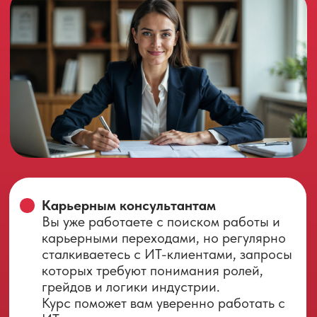
Курс поможет перевести ваш опыт
работы в ИТ и интерес к теме карьеры в
профессиональный формат карьерного
консультирования, где ценится
понимание индустрии и умение
работать с людьми, а не техническая
экспертиза.
ИЗУЧИВ ДАННЫЙ
КУРС, ВЫ ПОЛУЧИТЕ
Сертификат Школы карьерного
менеджмента, подтверждающий