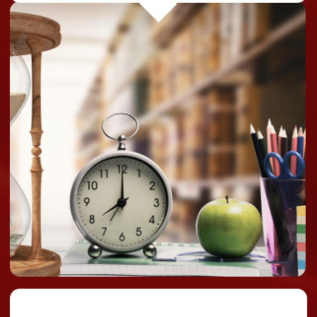
Язиля Насибуллина
Основатель и автор
курсов Академии Tech-
recruiter
9 лет опыта в IT-
рекрутменте, сорсинге и
международном подборе
Обучила более 2300
человек за 4 года
Спикер конференций:
HR кухня, HR API, Съезд
наймологов, Skolkovo
Startup Village, Index-tech,
Код рекрутера, Index-
Source, IT HR Forum