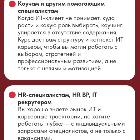
терять клиентов, которые говорят на
«техническом» языке, и займёте
уникальную нишу на стыке карьерного
консультирования и ИТ-экспертизы
Готовую систему работы
. Вы получите
не теорию, а чёткую «карту»: от
диагностики запроса до подготовки к
собеседованию. В вашем
распоряжении будет полная структура
консультаций, чек-листы и шаблоны, а
также актуальные инструменты для
карьерного анализа и планирования
Практическую экспертизу.
Вы сможете
уверенно говорить с клиентами о разных