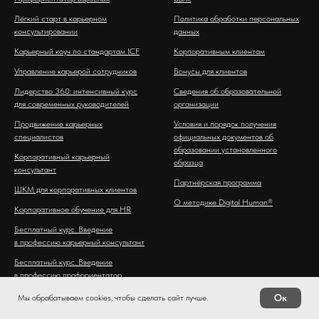
Лёгкий старт в карьерном
Политика обработки персональных
консультировании
данных
Карьерный коуч по стандартам ICF
Корпоративным клиентам
Управление карьерой сотрудников
Бонусы для клиентов
Лидерство 360: интенсивный курс
Сведения об образовательной
для современных руководителей
организации
Продвижение карьерных
Условия и порядок получения
специалистов
официальных документов об
образовании установленного
Корпоративный карьерный
образца
консультант
Партнёрская программа
ШКМ для корпоративных клиентов
О методике Digital Human®
Корпоративное обучение для HR
Бесплатный курс. Введение
в профессию карьерный консультант
Бесплатный курс. Введение
в профессию профориентатор
будущего
Ок
Мы обрабатываем cookies, чтобы сделать сайт лучше.
Бесплатный курс. Введение