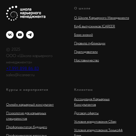
О школе
О Школе Карьерного Менеджмента
Клуб выпускников ICAREER
База знаний
Правила публикации
© 2025
Преподаватели
ООО «Школа карьерного
Наставничество
менеджмента»
+7 991 898 86 83
sales@icareer.ru
Курсы и мероприятия
Клиентам
Ассоциация Карьерных
Онлайн карьерный консультант
Консультантов
Психология для карьерных
Договор оферты
специалистов
Условия кредитования Сбер
Профориентатор будущего
Условия кредитования Тинькофф
Профориентатор взрослых
Банк