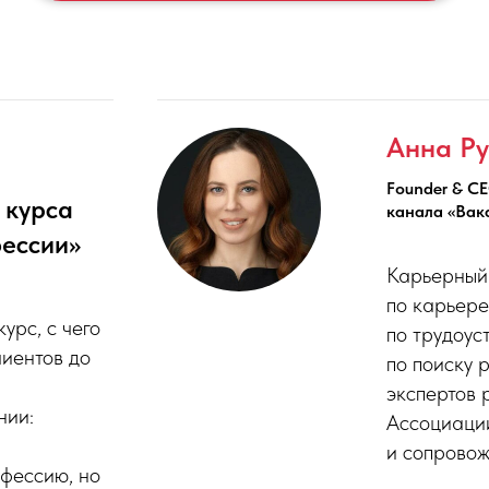
Анна Р
Founder & C
 курса
канала «Вак
фессии»
Карьерный 
по карьере
урс, с чего
по трудоус
лиентов до
по поиску 
экспертов 
нии:
Ассоциации
и сопровож
офессию, но