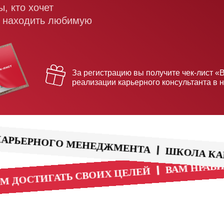
, кто хочет
м находить любимую
За регистрацию вы получите чек-лист «
реализации карьерного консультанта в 
А КАРЬЕРНОГО МЕНЕДЖМЕНТА
ВАМ Н
ШКОЛА
ЮДЯМ ДОСТИГАТЬ СВОИХ ЦЕЛЕЙ