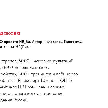
удакова
EO проекта HR_Ru. Автор и владелец Телеграмм
ансии от HR(Ru)»
стратег: 5000+ часов консультаций
, 800+ успешных кейсов
тройству, 300+ тренингов и вебинаров
работы. HR- эксперт 10+ лет. ТОП-5
рейтинга HRTime. Член и спикер
 карьерного консультирования
дения России.