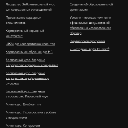
Лидерство 360: интенсивный курс
Сведения об образовательной
для современных руководителей
организации
Продвижение карьерных
Условия и порядок получения
специалистов
официальных документов об
образовании установленного
Корпоративный карьерный
образца
консультант
Партнёрская программа
ШКМ для корпоративных клиентов
О методике Digital Human®
Корпоративное обучение для HR
Бесплатный курс. Введение
в профессию карьерный консультант
Бесплатный курс. Введение
в профессию профориентатор
будущего
Бесплатный курс. Введение
в профессию Карьерный коуч
Мини-курс. Джобхантинг
Мини-курс. Игропрактика в работе
с подростками
Мини-курс. Консультант