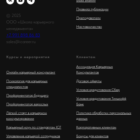
База знаний
Правила публикации
© 2025
Преподаватели
ООО «Школа карьерного
Наставничество
менеджмента»
+7 991 898 86 83
sales@icareer.ru
Курсы и мероприятия
Клиентам
Ассоциация Карьерных
Онлайн карьерный консультант
Консультантов
Психология для карьерных
Договор оферты
специалистов
Условия кредитования Сбер
Профориентатор будущего
Условия кредитования Тинькофф
Профориентатор взрослых
Банк
Лёгкий старт в карьерном
Политика обработки персональных
консультировании
данных
Карьерный коуч по стандартам ICF
Корпоративным клиентам
Управление карьерой сотрудников
Бонусы для клиентов