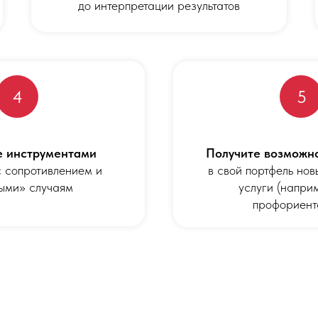
до интерпретации результатов
4
5
 инструментами
Получите возможн
с сопротивлением и
в свой портфель нов
ыми» случаям
услуги (наприм
профориент