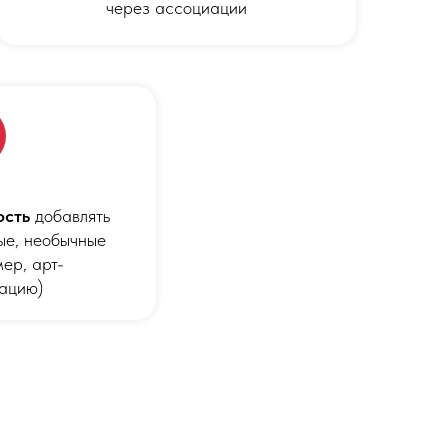
через ассоциации
ость
добавлять
ые, необычные
ер, арт-
ацию)