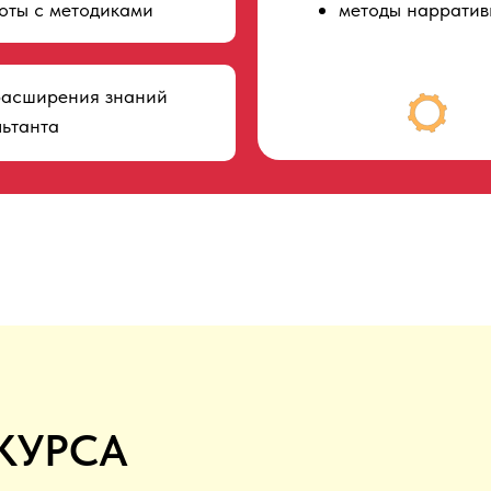
оты с методиками
методы нарратив
расширения знаний
льтанта
КУРСА