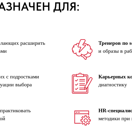
АЗНАЧЕН ДЛЯ:
елающих расширить
Тренеров по so
ами
и образы в ра
х с подростками
Карьерных к
туации выбора
диагностику
практиковать
HR-специали
рой
методики при 