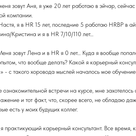
меня зовут Аня, я уже 20 лет работаю в эйчар, сейча
ой компании.
Настя, я в HR 15 лет, последние 5 работаю HRBP в а
на/Кристина и я в HR 7/10/110 лет…
Меня зовут Лена и в HR я 0 лет… Куда я вообще попал
пытом, что вообще делать? Какой я карьерный консуль
» - с такого хоровода мыслей началось мое обучени
е ознакомительной встречи на курсе, мне захотелось 
ражение и тот факт, что, скорее всего, не обладаю да
ые есть у моих будущих коллег.
я практикующий карьерный консультант. Все время, к