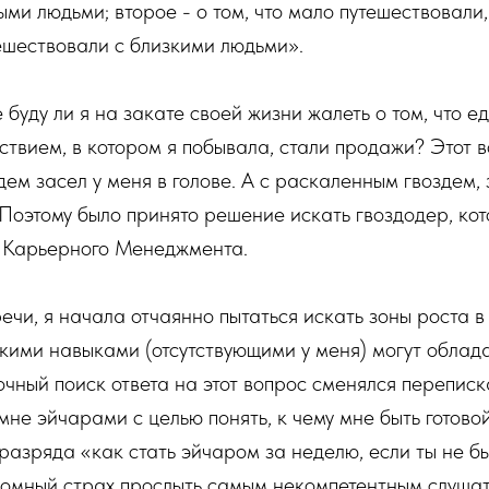
и людьми; второе - о том, что мало путешествовали, т
ешествовали с близкими людьми».
е буду ли я на закате своей жизни жалеть о том, что 
твием, в котором я побывала, стали продажи? Этот 
ем засел у меня в голове. А с раскаленным гвоздем, 
 Поэтому было принято решение искать гвоздодер, кот
 Карьерного Менеджмента.
ечи, я начала отчаянно пытаться искать зоны роста в
кими навыками (отсутствующими у меня) могут облад
чный поиск ответа на этот вопрос сменялся перепис
не эйчарами с целью понять, к чему мне быть готово
 разряда «как стать эйчаром за неделю, если ты не бы
ромный страх прослыть самым некомпетентным слушат