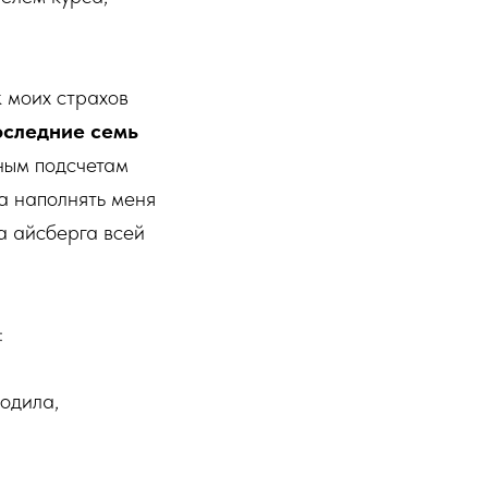
к моих страхов
оследние семь
ным подсчетам
а наполнять меня
ка айсберга всей
:
одила,