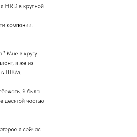
с я HRD в крупной
йти компании.
а? Мне в кругу
тант, я же из
е в ШКМ.
сбежать. Я была
же десятой частью
оторое я сейчас