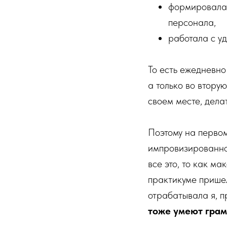
формировала 
персонала,
работала с у
То есть ежедневно
а только во втору
своем месте, делат
Поэтому на первом
импровизированной
все это, то как ма
практикуме пришел
отрабатывала я, п
тоже умеют грам