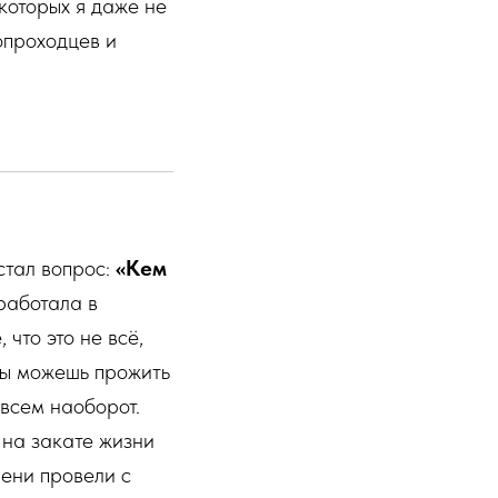
которых я даже не
опроходцев и
стал вопрос:
«Кем
работала в
что это не всё,
 ты можешь прожить
овсем наоборот.
 на закате жизни
мени провели с