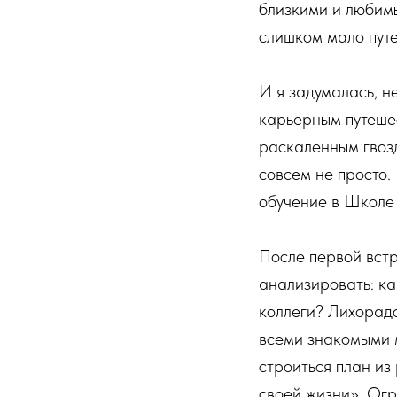
близкими и любимым
слишком мало пут
И я задумалась, н
карьерным путешес
раскаленным гвозд
совсем не просто.
обучение в Школе
После первой встр
анализировать: ка
коллеги? Лихорадо
всеми знакомыми м
строиться план из
своей жизни». Ог