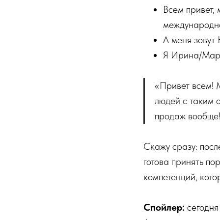
Всем привет, 
международн
А меня зовут 
Я Ирина/Мари
«Привет всем! 
людей с таким о
продаж вообще!
Скажу сразу: посл
готова принять по
компетенций, котор
Спойлер:
сегодня 