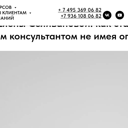
УРСОВ
+ 7 495 369 06 82
М КЛИЕНТАМ
+7 936 108 06 82
НАНИЙ
Елены Селивановой: как ста
м консультантом не имея о