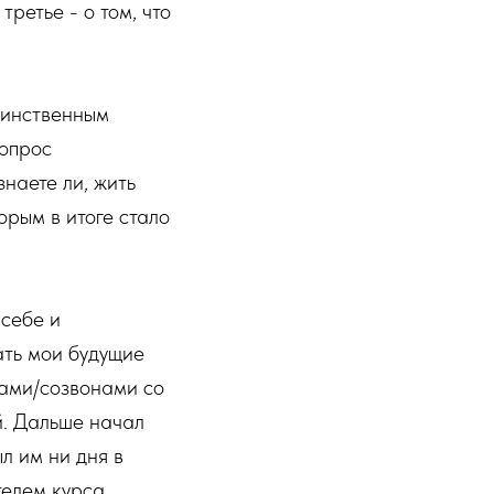
ретье - о том, что
единственным
вопрос
знаете ли, жить
орым в итоге стало
 себе и
ать мои будущие
ками/созвонами со
й. Дальше начал
л им ни дня в
елем курса,