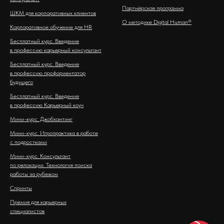
Партнёрская программа
ШКМ для корпоративных клиентов
О методике Digital Human®
Корпоративное обучение для HR
Бесплатный курс. Введение
в профессию карьерный консультант
Бесплатный курс. Введение
в профессию профориентатор
будущего
Бесплатный курс. Введение
в профессию Карьерный коуч
Мини-курс. Джобхантинг
Мини-курс. Игропрактика в работе
с подростками
Мини-курс. Консультант
по релокации. Технология поиска
работы за рубежом
Спринты
Премия для карьерных
специалистов