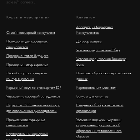
sales@icareer.ru
Курсы и мероприятия
Клиентам
Ассоциация Карьерных
Онлайн карьерный консультант
Консультантов
Психология для карьерных
Договор оферты
специалистов
Условия кредитования Сбер
Профориентатор будущего
Условия кредитования Тинькофф
Профориентатор взрослых
Банк
Лёгкий старт в карьерном
Политика обработки персональных
консультировании
данных
Карьерный коуч по стандартам ICF
Корпоративным клиентам
Управление карьерой сотрудников
Бонусы для клиентов
Лидерство 360: интенсивный курс
Сведения об образовательной
для современных руководителей
организации
Продвижение карьерных
Условия и порядок получения
специалистов
официальных документов об
образовании установленного
Корпоративный карьерный
образца
консультант