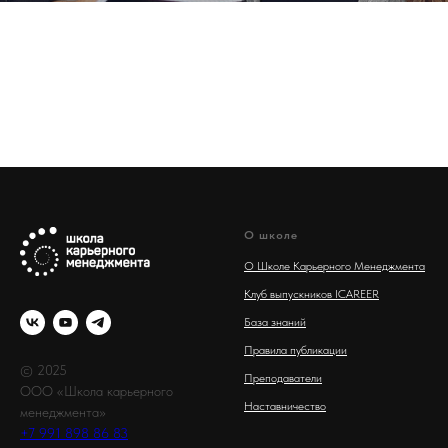
О школе
О Школе Карьерного Менеджмента
Клуб выпускников ICAREER
База знаний
Правила публикации
© 2025
Преподаватели
ООО «Школа карьерного
Наставничество
менеджмента»
+7 991 898 86 83