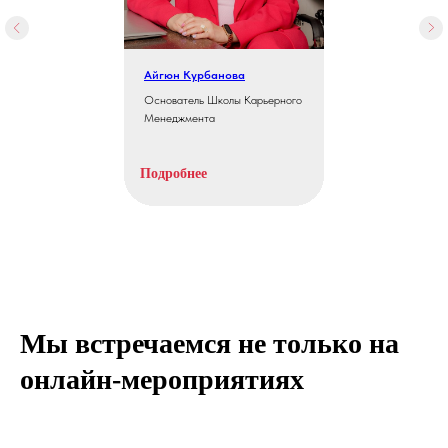
ВСТУПИТЬ
Айгюн Курбанова
Основатель Школы Карьерного
До встречи
Менеджмента
в
профессиональном
сообществе
Подробнее
ICAREER
Мы встречаемся не только на
онлайн-мероприятиях