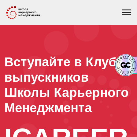
Вступайте в Клуб
выпускников
Школы Карьерного
Менеджмента
ICAREER
для карьерных специалистов, которые
хотят использовать все возможности
развития своей практики и роста