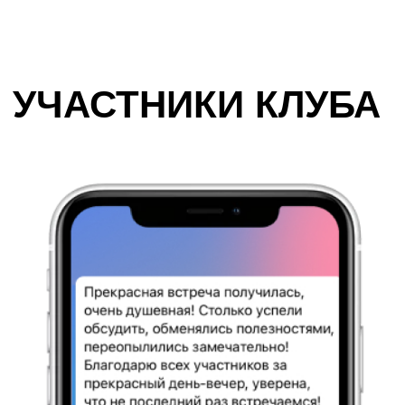
4.
Имеют доступ к
вакансиям для
карьерных
специалистов, которые
мы предлагаем только
участникам Клуба
5.
Становятся лидерами
клуба, пишут статьи и
проводят мероприятия