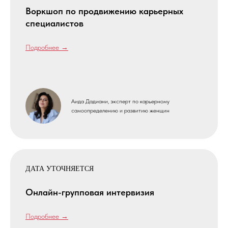
Воркшоп по продвижению карьерных
специалистов
Подробнее →
Аида Дадиани, эксперт по карьерному
самоопределению и развитию женщин
КАК ВСТУПИТЬ
В КЛУБ
ВЫПУСКНИКОВ?
ДАТА УТОЧНЯЕТСЯ
Онлайн-групповая интервизия
Если вы закончили или
Подробнее →
проходите обучение на