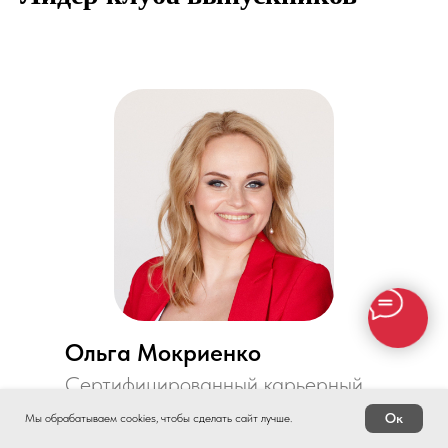
Ольга Мокриенко
Сертифицированный карьерный
консультант с маркетинговым
Ок
Мы обрабатываем cookies, чтобы сделать сайт лучше.
подходом