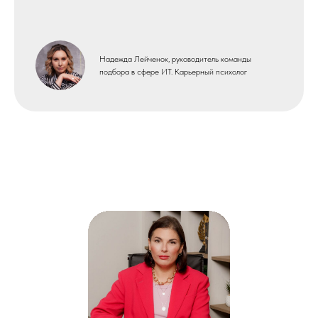
любом курсе-профессии в
Школе Карьерного
Менеджмента, то на
Надежда Лейченок, руководитель команды
платформе GetCourse у
подбора в сфере ИТ. Карьерный психолог
вас открыт отдельный
модуль, который
называется «Клуб
выпускников».
Ознакомьтесь с
правилами и условиями,
и вступайте по telegram-
ссылке в наш клуб.
Также вы можете прямо
сейчас вступить в клуб ↓