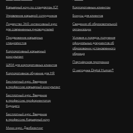
Карьерный коуч по стандартам ICF
Корпоративным клиентам
Управление карьерой сотрудников
Бонусы для клиентов
Лидерство 360: интенсивный курс
Сведения об образовательной
для современных руководителей
организации
Продвижение карьерных
Условия и порядок получения
специалистов
официальных документов об
образовании установленного
Корпоративный карьерный
образца
консультант
Партнёрская программа
ШКМ для корпоративных клиентов
О методике Digital Human®
Корпоративное обучение для HR
Бесплатный курс. Введение
в профессию карьерный консультант
Бесплатный курс. Введение
в профессию профориентатор
будущего
Бесплатный курс. Введение
в профессию Карьерный коуч
Мини-курс. Джобхантинг