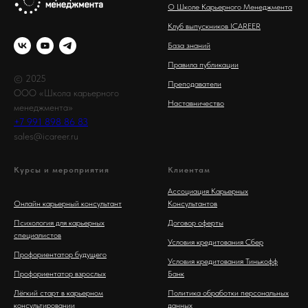
О Школе Карьерного Менеджмента
Клуб выпускников ICAREER
База знаний
Правила публикации
© 2025
Преподаватели
ООО «Школа карьерного
Наставничество
менеджмента»
+7 991 898 86 83
sales@icareer.ru
Курсы и мероприятия
Клиентам
Ассоциация Карьерных
Онлайн карьерный консультант
Консультантов
Психология для карьерных
Договор оферты
специалистов
Условия кредитования Сбер
Профориентатор будущего
Условия кредитования Тинькофф
Профориентатор взрослых
Банк
Лёгкий старт в карьерном
Политика обработки персональных
консультировании
данных