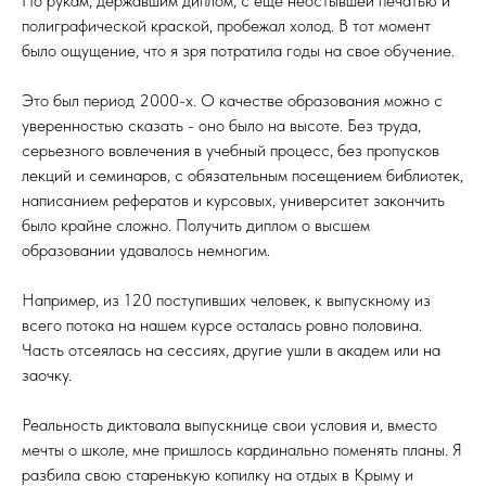
По рукам, державшим диплом, с еще неостывшей печатью и
полиграфической краской, пробежал холод. В тот момент
было ощущение, что я зря потратила годы на свое обучение.
Это был период 2000-х. О качестве образования можно с
уверенностью сказать - оно было на высоте. Без труда,
серьезного вовлечения в учебный процесс, без пропусков
лекций и семинаров, с обязательным посещением библиотек,
написанием рефератов и курсовых, университет закончить
было крайне сложно. Получить диплом о высшем
образовании удавалось немногим.
Например, из 120 поступивших человек, к выпускному из
всего потока на нашем курсе осталась ровно половина.
Часть отсеялась на сессиях, другие ушли в академ или на
заочку.
Реальность диктовала выпускнице свои условия и, вместо
мечты о школе, мне пришлось кардинально поменять планы. Я
разбила свою старенькую копилку на отдых в Крыму и