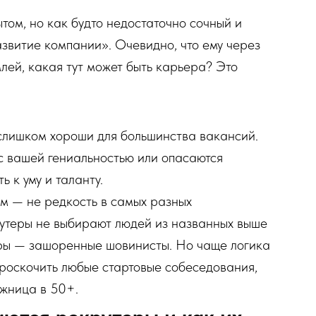
ом, но как будто недостаточно сочный и
звитие компании». Очевидно, что ему через
лей, какая тут может быть карьера? Это
о слишком хороши для большинства вакансий.
 с вашей гениальностью или опасаются
ь к уму и таланту.
изм — не редкость в самых разных
рутеры не выбирают людей из названных выше
теры — зашоренные шовинисты. Но чаще логика
 проскочить любые стартовые собеседования,
ожница в 50+.
аются рекрутеры и как их