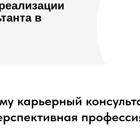
реализации
танта в
му карьерный консульт
ерспективная професси