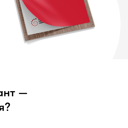
ант —
я?