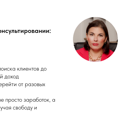
онсультировании:
поиска клиентов до
ый доход
ерейти от разовых
не просто заработок, а
учая свободу и