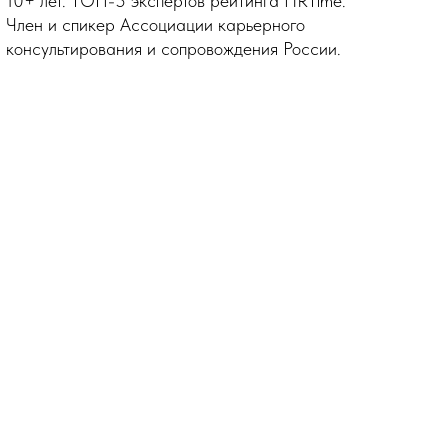
10+ лет. ТОП-5 экспертов рейтинга HRTime.
Член и спикер Ассоциации карьерного
консультирования и сопровождения России.