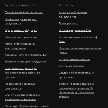
Курсы и мероприятия
Клиентам
Онлайн карьерный консультант
Ассоциация Карьерных
Консультантов
Психология для карьерных
специалистов
Договор оферты
Профориентатор будущего
Условия кредитования Сбер
Профориентатор взрослых
Условия кредитования Тинькофф
Банк
Легкий старт в карьерном
консультировании
Политика обработки персональных
данных
Карьерный коуч по стандартам ICF
Корпоративным клиентам
Управление карьерой сотрудников
Бонусы для клиентов
Консультант по релокации.
Технология поиска работы за
Сведения об образовательной
рубежом
организации
Продвижение карьерных
Условия и порядок получения
специалистов
официальных документов об
образовании установленного
Спринт Секреты построения
образца
карьеры внутри компании
Мини-курс Начало карьеры. Первая