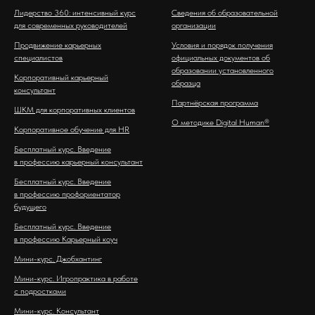
Лидерство 360: интенсивный курс
Сведения об образовательной
для современных руководителей
организации
Продвижение карьерных
Условия и порядок получения
специалистов
официальных документов об
образовании установленного
Корпоративный карьерный
образца
консультант
Партнёрская программа
ШКМ для корпоративных клиентов
О методике Digital Human®
Корпоративное обучение для HR
Бесплатный курс. Введение
в профессию карьерный консультант
Бесплатный курс. Введение
в профессию профориентатор
будущего
Бесплатный курс. Введение
в профессию Карьерный коуч
Мини-курс. Джобхантинг
Мини-курс. Игропрактика в работе
с подростками
Мини-курс. Консультант