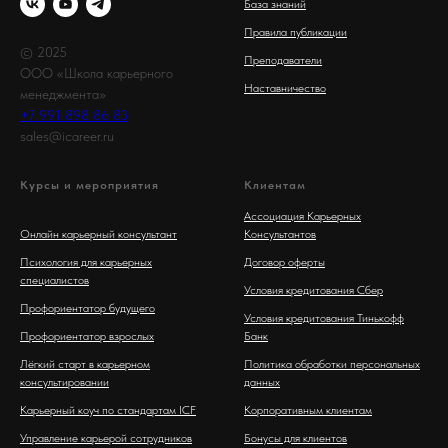
База знаний
Правила публикации
© 2025
Преподаватели
ООО «Школа карьерного
Наставничество
менеджмента»
+7 991 898 86 83
sales@icareer.ru
Курсы и мероприятия
Клиентам
Ассоциация Карьерных
Онлайн карьерный консультант
Консультантов
Психология для карьерных
Договор оферты
специалистов
Условия кредитования Сбер
Профориентатор будущего
Условия кредитования Тинькофф
Профориентатор взрослых
Банк
Лёгкий старт в карьерном
Политика обработки персональных
консультировании
данных
Карьерный коуч по стандартам ICF
Корпоративным клиентам
Управление карьерой сотрудников
Бонусы для клиентов