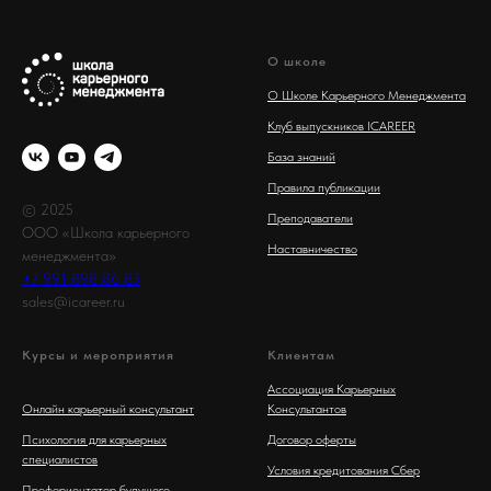
О школе
О Школе Карьерного Менеджмента
Клуб выпускников ICAREER
База знаний
Правила публикации
© 2025
Преподаватели
ООО «Школа карьерного
Наставничество
менеджмента»
+7 991 898 86 83
sales@icareer.ru
Курсы и мероприятия
Клиентам
Ассоциация Карьерных
Онлайн карьерный консультант
Консультантов
Психология для карьерных
Договор оферты
специалистов
Условия кредитования Сбер
Профориентатор будущего