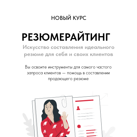
НОВЫЙ КУРС
РЕЗЮМЕРАЙТИНГ
Искусство составления идеального
резюме для себя и своих клиентов
Вы освоите инструменты для самого частого
запроса клиентов — помощь в составлении
продающего резюме
Вы осв
запрос