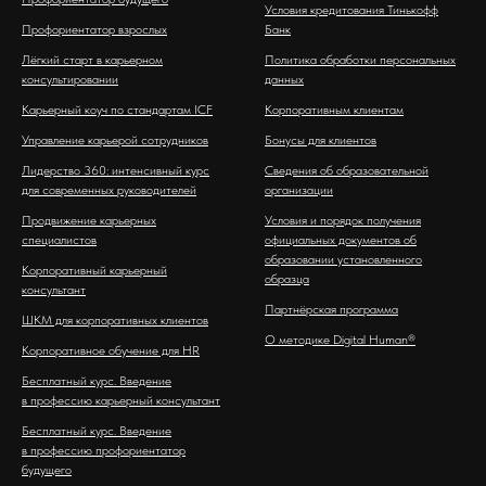
Условия кредитования Тинькофф
Профориентатор взрослых
Банк
Лёгкий старт в карьерном
Политика обработки персональных
консультировании
данных
Карьерный коуч по стандартам ICF
Корпоративным клиентам
Управление карьерой сотрудников
Бонусы для клиентов
Лидерство 360: интенсивный курс
Сведения об образовательной
для современных руководителей
организации
Продвижение карьерных
Условия и порядок получения
специалистов
официальных документов об
образовании установленного
Корпоративный карьерный
образца
консультант
Партнёрская программа
ШКМ для корпоративных клиентов
О методике Digital Human®
Корпоративное обучение для HR
Бесплатный курс. Введение
в профессию карьерный консультант
Бесплатный курс. Введение
в профессию профориентатор
будущего