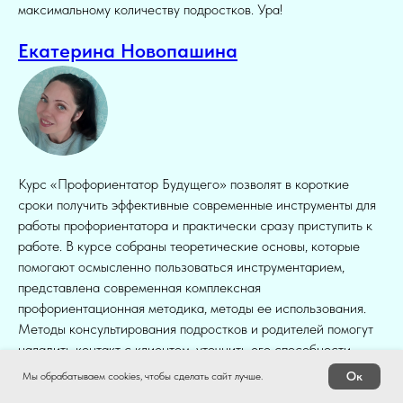
максимальному количеству подростков. Ура!
Екатерина Новопашина
Курс «Профориентатор Будущего» позволят в короткие
сроки получить эффективные современные инструменты для
работы профориентатора и практически сразу приступить к
работе. В курсе собраны теоретические основы, которые
помогают осмысленно пользоваться инструментарием,
представлена современная комплексная
профориентационная методика, методы ее использования.
Методы консультирования подростков и родителей помогут
наладить контакт с клиентом, уточнить его способности,
профессиональные интересы и компетенции, сформировать
Ок
Мы обрабатываем cookies, чтобы сделать сайт лучше.
образовательный маршрут. Также дается современный обзор