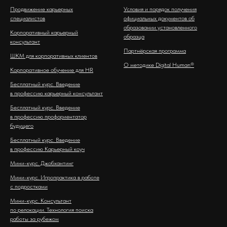
Продвижение карьерных
Условия и порядок получения
специалистов
официальных документов об
образовании установленного
Корпоративный карьерный
образца
консультант
Партнёрская программа
ШКМ для корпоративных клиентов
О методике Digital Human®
Корпоративное обучение для HR
Бесплатный курс. Введение
в профессию карьерный консультант
Бесплатный курс. Введение
в профессию профориентатор
будущего
Бесплатный курс. Введение
в профессию Карьерный коуч
Мини-курс. Джобхантинг
Мини-курс. Игропрактика в работе
с подростками
Мини-курс. Консультант
по релокации. Технология поиска
работы за рубежом