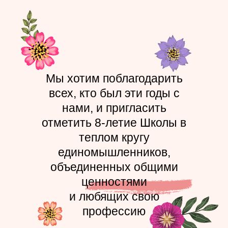
М
ы
х
о
т
и
м
п
о
б
л
а
г
о
д
а
р
и
т
ь
в
с
е
х
,
к
т
о
б
ы
л
э
т
и
г
о
д
ы
с
н
а
м
и
,
и
п
р
и
г
л
а
с
и
т
ь
о
т
м
е
т
и
т
ь
8
-
л
е
т
и
е
Ш
к
о
л
ы
в
т
е
п
л
о
м
к
р
у
г
у
е
д
и
н
о
м
ы
ш
л
е
н
н
и
к
о
в
,
о
б
ъ
е
д
и
н
е
н
н
ы
х
о
б
щ
и
м
и
ц
е
н
н
о
с
т
я
м
и
и
л
ю
б
я
щ
и
х
с
в
о
ю
п
р
о
ф
е
с
с
и
ю