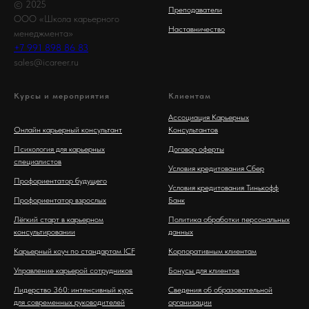
© 2025
Преподаватели
ООО «Школа карьерного
Наставничество
менеджмента»
+7 991 898 86 83
sales@icareer.ru
Курсы и мероприятия
Клиентам
Ассоциация Карьерных
Онлайн карьерный консультант
Консультантов
Психология для карьерных
Договор оферты
специалистов
Условия кредитования Сбер
Профориентатор будущего
Условия кредитования Тинькофф
Профориентатор взрослых
Банк
Лёгкий старт в карьерном
Политика обработки персональных
консультировании
данных
Карьерный коуч по стандартам ICF
Корпоративным клиентам
Управление карьерой сотрудников
Бонусы для клиентов
Лидерство 360: интенсивный курс
Сведения об образовательной
для современных руководителей
организации