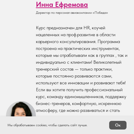
Инна Ефремова
Директор по персонал авиакомпании «Победа»
Курс предназначен для HR, коучей
нацеленных на проф.развитие в области
карьерного консультирования. Программа
построена на практических инструментах,
которые мы отрабатывали как в группах , так и
индивидуально с клиентами! Великолепный
тренерский состав — только практики,
которые постоянно развиваются сами,
используют все инновации и развивают тебя!
Если вы хотите получить профессиональный
курс, команду единомышленников, поддержку
бизнес-тренеров, комфортную, искреннюю
атмосферу, где можно развиваться и стать
практикующим карьерным консультантом —
Школа карьерного
Ок
Мы обрабатываем cookies, чтобы сделать сайт лучше.
менеджмента создана для этого!