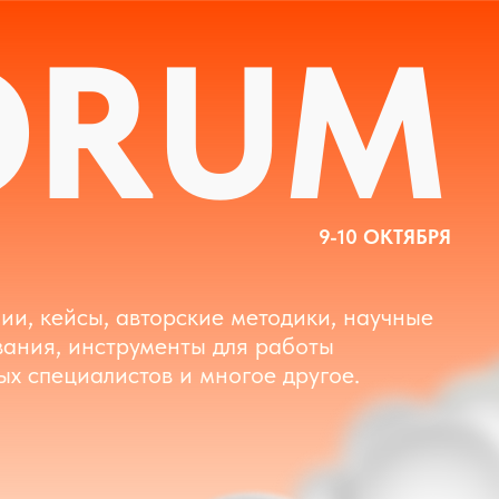
RUM
9-10 ОКТЯБРЯ
 авторские методики, научные
трументы для работы
стов и многое другое.