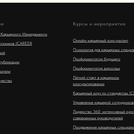
ле
Курсы и мероприятия
 Карьерного Менеджмента
Онлайн карьерный консультант
ускников ICAREER
Психология для карьерных специа
ний
Профориентатор будущего
публикации
Профориентатор взрослых
атели
Лёгкий старт в карьерном
чество
консультировании
Карьерный коуч по стандартам IC
Управление карьерой сотрудников
Лидерство 360: интенсивный курс
современных руководителей
Продвижение карьерных специали