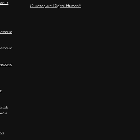
ьтант
О методике Digital Human®
фессию
фессию
фессию
е
ции.
ежом
тов