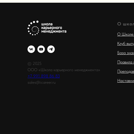
О шко
О Школе
Клуб вып
База зна
Правила 
© 2025
ООО «Школа карьерного менеджмента»
Преподав
+7 991 898 86 83
Наставни
sales@icareer.ru