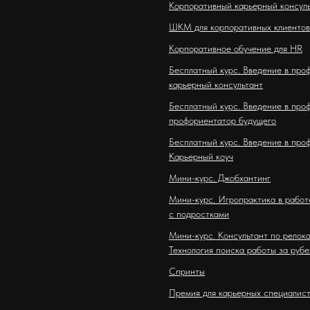
Корпоративный карьерный консул
ШКМ для корпоративных клиентов
Корпоративное обучение для HR
Бесплатный курс. Введение в про
карьерный консультант
Бесплатный курс. Введение в про
профориентатор будущего
Бесплатный курс. Введение в про
Карьерный коуч
Мини-курс. Джобхантинг
Мини-курс. Игропрактика в работ
с подростками
Мини-курс. Консультант по релока
Технология поиска работы за руб
Спринты
Премия для карьерных специалис