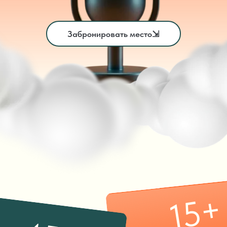
Забронировать место⇲
15+
45+
Стран участников
икеров