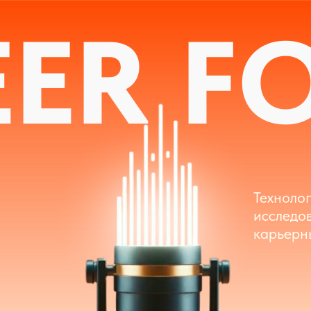
ER FO
Технологии, кейсы,
исследования, инс
карьерных специали