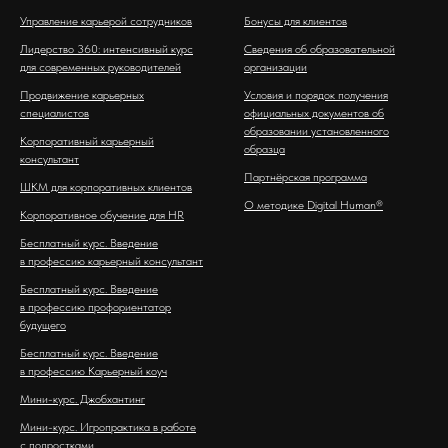
Управление карьерой сотрудников
Бонусы для клиентов
Лидерство 360: интенсивный курс
Сведения об образовательной
для современных руководителей
организации
Продвижение карьерных
Условия и порядок получения
специалистов
официальных документов об
образовании установленного
Корпоративный карьерный
образца
консультант
Партнёрская программа
ШКМ для корпоративных клиентов
О методике Digital Human®
Корпоративное обучение для HR
Бесплатный курс. Введение
в профессию карьерный консультант
Бесплатный курс. Введение
в профессию профориентатор
будущего
Бесплатный курс. Введение
в профессию Карьерный коуч
Мини-курс. Джобхантинг
Мини-курс. Игропрактика в работе
с подростками