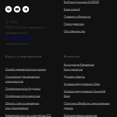
Клуб выпускников ICAREER
База знаний
Правила публикации
© 2025
Преподаватели
ООО «Школа карьерного
Наставничество
менеджмента»
+7 991 898 86 83
sales@icareer.ru
Курсы и мероприятия
Клиентам
Ассоциация Карьерных
Онлайн карьерный консультант
Консультантов
Психология для карьерных
Договор оферты
специалистов
Условия кредитования Сбер
Профориентатор будущего
Условия кредитования Тинькофф
Профориентатор взрослых
Банк
Лёгкий старт в карьерном
Политика обработки персональных
консультировании
данных
Карьерный коуч по стандартам ICF
Корпоративным клиентам