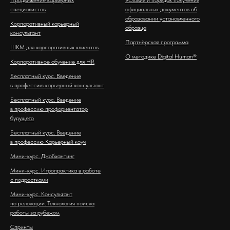
Продвижение карьерных
Условия и порядок получения
специалистов
официальных документов об
образовании установленного
Корпоративный карьерный
образца
консультант
Партнёрская программа
ШКМ для корпоративных клиентов
О методике Digital Human®
Корпоративное обучение для HR
Бесплатный курс. Введение
в профессию карьерный консультант
Бесплатный курс. Введение
в профессию профориентатор
будущего
Бесплатный курс. Введение
в профессию Карьерный коуч
Мини-курс. Джобхантинг
Мини-курс. Игропрактика в работе
с подростками
Мини-курс. Консультант
по релокации. Технология поиска
работы за рубежом
Спринты