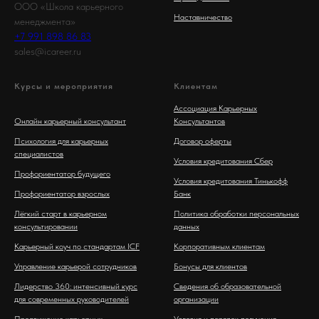
ООО «Школа карьерного
Наставничество
менеджмента»
+7 991 898 86 83
sales@icareer.ru
Курсы и мероприятия
Клиентам
Ассоциация Карьерных
Онлайн карьерный консультант
Консультантов
Психология для карьерных
Договор оферты
специалистов
Условия кредитования Сбер
Профориентатор будущего
Условия кредитования Тинькофф
Профориентатор взрослых
Банк
Лёгкий старт в карьерном
Политика обработки персональных
консультировании
данных
Карьерный коуч по стандартам ICF
Корпоративным клиентам
Управление карьерой сотрудников
Бонусы для клиентов
Лидерство 360: интенсивный курс
Сведения об образовательной
для современных руководителей
организации