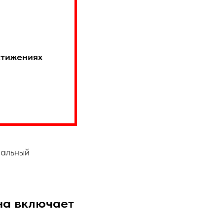
стижениях
иальный
на включает