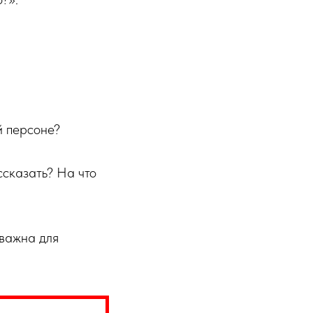
й персоне?
ссказать? На что
 важна для