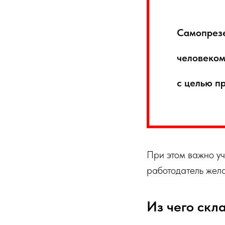
Самопрезе
человеком
с целью п
При этом важно уч
работодатель желае
Из чего скл