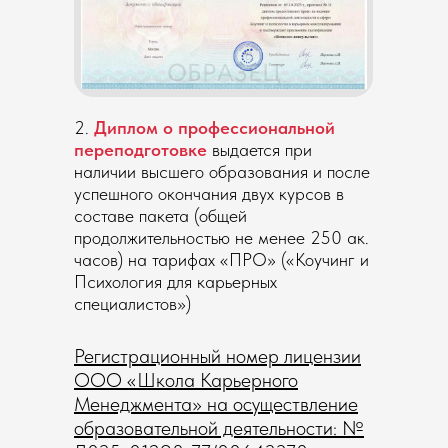
КУПИТЬ
ЗАБРОНИРОВАТЬ
2.
Диплом о профессиональной
переподготовке
выдается при
наличии высшего образования и после
успешного окончания двух курсов в
составе пакета (общей
ТАРИФЫ
продолжительностью не менее 250 ак.
часов) на тарифах «ПРО» («Коучинг и
Психология для карьерных
СТАНДАРТ
специалистов»)
Подойдёт, если:
Регистрационный номер лицензии
Хотите освоить профессию карьерного коуча
по стандартам ICF и получить системную
ООО «Школа Карьерного
базу для практики
Менеджмента» на осуществление
160 000 ₽
образовательной деятельности: №