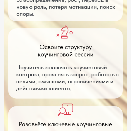
5000
1000
15000
Количество сессий за месяц
Итого:
18
Ваш заработок на карьерном
консультировании в месяц
Итого:
90000
руб