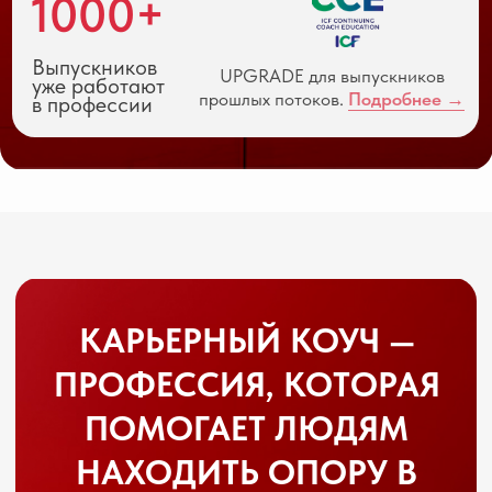
ПОМОГАЕТ ЛЮДЯМ
НАХОДИТЬ ОПОРУ В
КАРЬЕРЕ И ВЫСТРАИВАТЬ
ОСОЗНАННЫЕ
ПРОФЕССИОНАЛЬНЫЕ
РЕШЕНИЯ
В этой роли вы помогаете людям лучше
понимать себя, проходить карьерные
кризисы, принимать сложные
профессиональные решения и выстраивать
более устойчивую и наполненную карьеру.
Вы сможете освоить востребованную
профессию, начать частную практику или
расширить свою текущую экспертизу, а
также научитесь сопровождать клиентов не
только на уровне действий, но и на уровне
внутренних изменений.