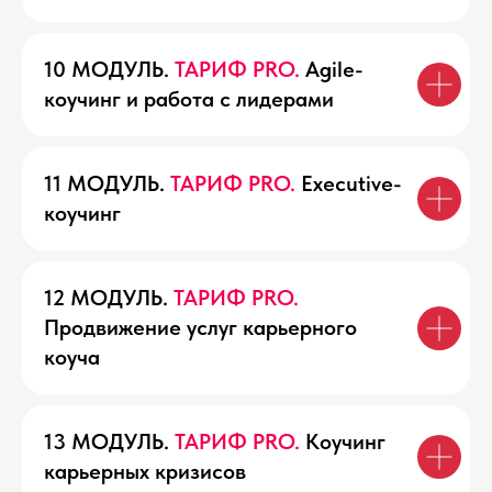
10 МОДУЛЬ.
ТАРИФ PRO.
Agile-
-20%
PRO
коучинг и работа с лидерами
Подойдёт, если:
Хотите не просто освоить азы профессии,
а научиться работать со сложными
11 МОДУЛЬ.
ТАРИФ PRO.
Executive-
карьерными запросами, сопровождать
коучинг
топ-менеджеров, а также применять
коучинговый подход в работе с
командами.
12 МОДУЛЬ.
ТАРИФ PRO.
180 000 ₽
Продвижение услуг карьерного
144 000 ₽
коуча
Рассрочка без переплат
14 400 ₽/мес
на срок до 10 месяцев
13 МОДУЛЬ.
ТАРИФ PRO.
Коучинг
Онлайн, 16 недель активной работы
карьерных кризисов
13 модулей, состоящих из онлайн-