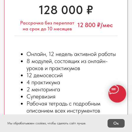
командный коучинг и коучинг в
организации
agile-коучинг
продвижение услуг карьерного коуча
коучинг карьерных кризисов
executive-коучинг
Дополнительная демосессия
«Перемещение с одной планеты на
другую»
Дополнительный практикум по agile-
коучингу
КУПИТЬ
ЗАБРОНИРОВАТЬ
Ок
Мы обрабатываем cookies, чтобы сделать сайт лучше.