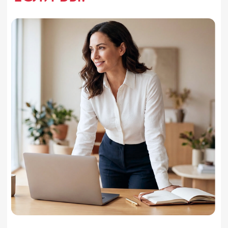
СМОТРЕТЬ ПРОГРАММУ
В РЕЗУЛЬТАТЕ ВЫ:
Освоите профессию карьерного
коуча по стандартам ICF
Поймёте, как строится коучинговое
взаимодействие, чем оно отличается
от консультирования,
наставничества и психологии.
Научитесь работать с карьерными