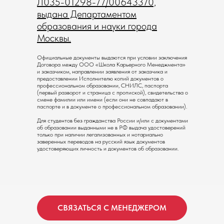
Л035-01298-77/00643370,
выдана Департаментом
Рассрочка без переплат
16 000 ₽/мес
на срок до 10 месяцев
образования и науки города
Москвы.
Онлайн, 12 недель активной работы
Официальные документы выдаются при условии заключения
8 модулей, состоящих из онлайн-
Договора между ООО «Школа Карьерного Менеджмента»
уроков и практикумов
и заказчиком, направлении заявления от заказчика и
12 демосессий
предоставлении Исполнителю копий документов о
4 практикума
профессиональном образовании, СНИЛС, паспорта
2 менторинга
(первый разворот и страница с пропиской), свидетельства о
смене фамилии или имени (если они не совпадают в
Супервизия
паспорте и в документе о профессиональном образовании).
Рабочая тетрадь с подробным
описанием всех инструментов
Для студентов без гражданства России и/или с документами
об образовании выданными не в РФ выдача удостоверений
только при наличии легализованных и нотариально
заверенных переводов на русский язык документов
КУПИТЬ
удостоверяющих личность и документов об образовании.
ЗАБРОНИРОВАТЬ
СВЯЗАТЬСЯ С МЕНЕДЖЕРОМ
PRO