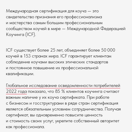
Международная сертификация для коуча — это
свидетельство признания его профессионализма
ТАРИФЫ
и мастерства самым большим профессиональным
сообществом коучей в мире — Международной Федерацией
-15%
Коучинга (ICF).
СТАНДАРТ
Подойдёт, если:
ICF существует более 25 лет, объединяет более 50 000
Хотите освоить профессию карьерного коуча
коучей в 153 странах мира. ICF гарантирует клиентам
по стандартам ICF и получить системную
соблюдение коучами высоких этических стандартов
базу для практики
и постоянное повышение их профессиональной
160 000 ₽
квалификации.
136 000 ₽
Глобальное исследование осведомленности потребителей
Рассрочка без переплат
13 600 ₽/мес
2022 года
показало, что 85 % клиентов коучинга считают
на срок до 10 месяцев
важным наличие у их коуча сертификата. При работе
с бизнесом и госструктурами в ряде стран сертификация
является обязательным условием сотрудничества. Получая
Онлайн, 12 недель активной работы
8 модулей, состоящих из онлайн-
сертификат, вы одновременно повысите ценность
уроков и практикумов
и стоимость своих услуг, укрепите собственный авторитет
12 демосессий
как профессионала.
4 практикума