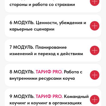
Хотите освоить профессию карьерного коуча
стороны и работа со страхами
по стандартам ICF и получить системную
базу для практики
160 000 ₽
128 000 ₽
6 МОДУЛЬ. Ценности, убеждения и
карьерные сценарии
Рассрочка без переплат
12 800 ₽/мес
на срок до 10 месяцев
Онлайн, 12 недель активной работы
7 МОДУЛЬ. Планирование
8 модулей, состоящих из онлайн-
изменений и переход к действиям
уроков и практикумов
12 демосессий
4 практикума
2 менторинга
Супервизия
8 МОДУЛЬ.
ТАРИФ PRO.
Работа с
Рабочая тетрадь с подробным
внутренними ресурсами коуча
описанием всех инструментов
КУПИТЬ
9 МОДУЛЬ.
ТАРИФ PRO.
Командный
коучинг и коучинг в организациях
ЗАБРОНИРОВАТЬ