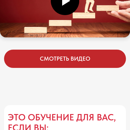
Работаете в HR, управлении, обучении
или развитии персонала и хотите
добавить коучинговый подход в работу с
карьерными запросами.
Интересуетесь темой карьеры и хотите
помогать людям принимать осознанные
профессиональные решения без советов и
готовых сценариев.
Уже консультируете, коучите или
работаете с людьми, но хотите глубже
понимать карьерные переходы, кризисы и
внутренние барьеры клиентов.
Имеете сильный профессиональный опыт
и хотите монетизировать его через
частную практику в этичном коучинговом
формате.
Хотите освоить профессию, которая
позволяет работать онлайн,
сопровождать клиентов в карьерных
изменениях и развивать собственную
экспертность.