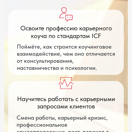
готовые инструменты
Курс
=
для трудоустройства и
карьерного роста
Количество клиентов в месяц
6
5
15
Количество сессий у одного
клиента в месяц
3
1
10
Стоимость одной сессии