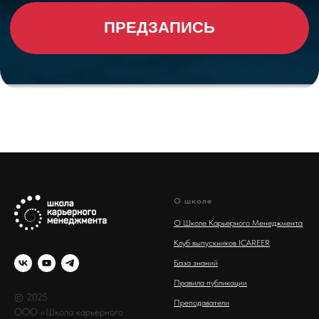
О школе
О Школе Карьерного Менеджмента
Клуб выпускников ICAREER
База знаний
Правила публикации
© 2025
Преподаватели
ООО «Школа карьерного