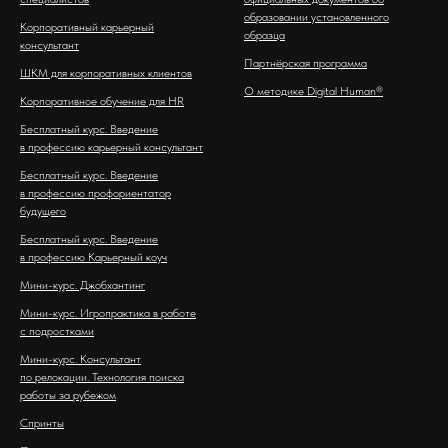
образовании установленного
Корпоративный карьерный
образца
консультант
Партнёрская программа
ШКМ для корпоративных клиентов
О методике Digital Human®
Корпоративное обучение для HR
Бесплатный курс. Введение
в профессию карьерный консультант
Бесплатный курс. Введение
в профессию профориентатор
будущего
Бесплатный курс. Введение
в профессию Карьерный коуч
Мини-курс. Джобхантинг
Мини-курс. Игропрактика в работе
с подростками
Мини-курс. Консультант
по релокации. Технология поиска
работы за рубежом
Спринты