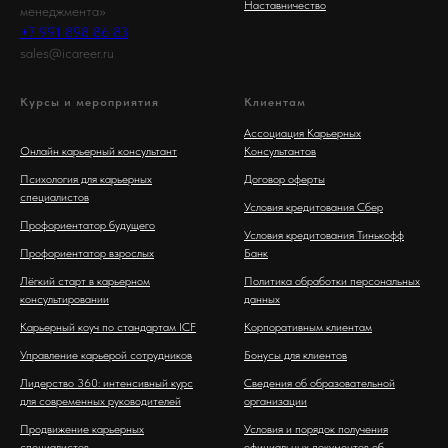
Наставничество
менеджмента»
+7 991 898 86 83
sales@icareer.ru
Курсы и мероприятия
Клиентам
Ассоциация Карьерных
Онлайн карьерный консультант
Консультантов
Психология для карьерных
Договор оферты
специалистов
Условия кредитования Сбер
Профориентатор будущего
Условия кредитования Тинькофф
Профориентатор взрослых
Банк
Лёгкий старт в карьерном
Политика обработки персональных
консультировании
данных
Карьерный коуч по стандартам ICF
Корпоративным клиентам
Управление карьерой сотрудников
Бонусы для клиентов
Лидерство 360: интенсивный курс
Сведения об образовательной
для современных руководителей
организации
Продвижение карьерных
Условия и порядок получения
специалистов
официальных документов об