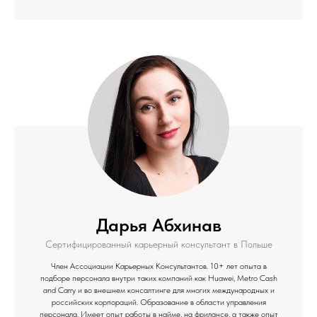
ОСТАВИТЬ ЗАЯВКУ
Дарья Абхинав
Сертифицированный карьерный консультант в Польше
Член Ассоциации Карьерных Консультантов. 10+ лет опыта в
подборе персонала внутри таких компаний как Huawei, Metro Cash
and Carry и во внешнем консалтинге для многих международных и
российских корпораций. Образование в области управления
персонала. Имеет опыт работы в найме, на фрилансе, а также опыт