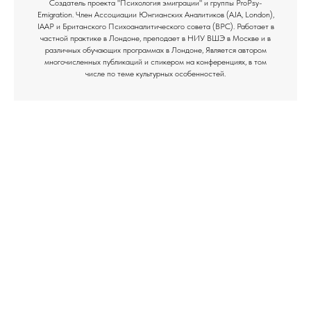
Создатель проекта "Психология эмиграции" и группы ProPsy-
Emigration. Член Ассоциации Юнгианских Аналитиков (AJA, London),
IAAP и Британского Психоаналитического совета (BPC). Работает в
частной практике в Лондоне, преподает в НИУ ВШЭ в Москве и в
различных обучающих программах в Лондоне, Является автором
многочисленных публикаций и спикером на конференциях, в том
числе по теме культурных особенностей.