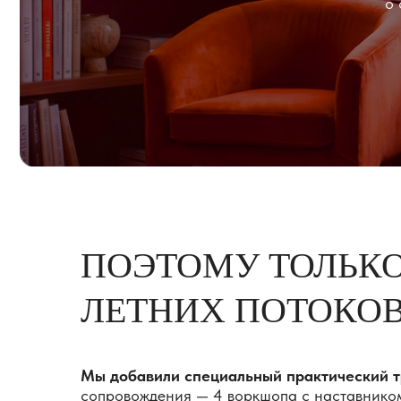
ПОЭТОМУ ТОЛЬКО Д
ЛЕТНИХ ПОТОКОВ
Мы добавили специальный практический трек
сопровождения — 4 воркшопа с наставником, кото
помогут перейти от обучения к реальной практике.
!!! Важно:
это не лекции, а практический формат р
наставником и группой — с разборами, упражнени
связью и обсуждением реальных профессиональных