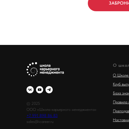
О шко
О Школе
Клуб вып
База зна
Правила 
© 2025
ООО «Школа карьерного менеджмента»
Преподав
+7 991 898 86 83
Наставни
sales@icareer.ru