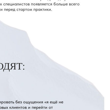
ощущения «я ещё не
в и перейти от
ям.
о себе как о специалисте,