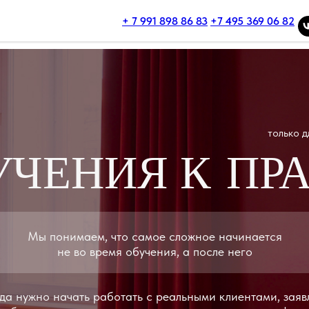
+ 7 991 898 86 83
+7 495 369 06 82
30 000р в
только для летних пото
ЧЕНИЯ К ПРАКТ
ы понимаем, что самое сложное начинается
не во время обучения, а после него
но начать работать с реальными клиентами, заявлять
ак о специалисте и делать первые шаги в профессии