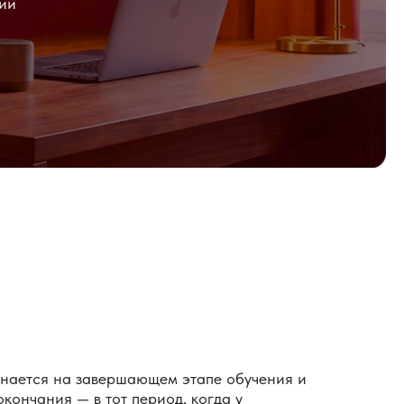
вершающем этапе обучения и
 тот период, когда у
в появляется больше всего
том практики.