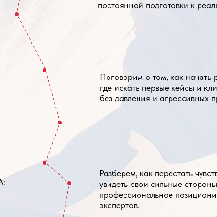
где искать первые кейсы и клиентов и как 
без давления и агрессивных продаж
Разберём, как перестать чувствовать себя «
увидеть свои сильные стороны и сформиро
профессиональное позиционирование без 
экспертов.
На примерах реальных запросов разберём, 
запроса, формулировать гипотезы, удержива
консультации и увереннее чувствовать себя
клиентами.