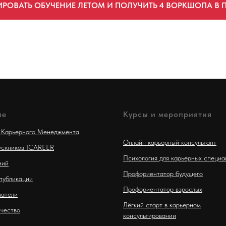
ле
Курсы и мероприятия
 Карьерного Менеджмента
Онлайн карьерный консультант
ускников ICAREER
Психология для карьерных специа
ний
Профориентатор будущего
публикации
Профориентатор взрослых
атели
Лёгкий старт в карьерном
чество
консультировании