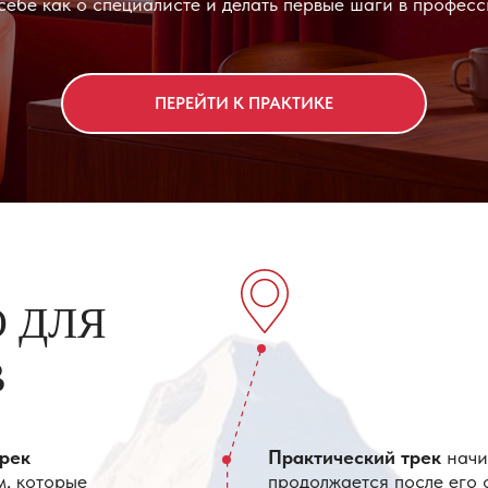
ПЕРЕЙТИ К ПРАКТИКЕ
ЛЯ
Практический трек
начинается на за
рые
продолжается после его окончания — в
большинства начинающих специалисто
вопросов и неуверенности перед стар
аботы с
ями, обратной
 ситуаций.