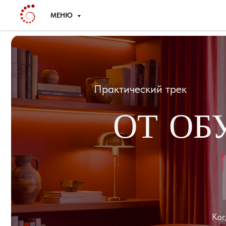
МЕНЮ
Практический трек
ОТ ОБУ
М
Когда нуж
о себе к