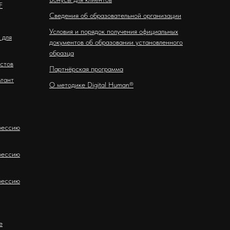
F
Сведения об образовательной организации
Условия и порядок получения официальных
 для
документов об образовании установленного
образца
стов
Партнёрская программа
ьтант
О методике Digital Human®
фессию
фессию
фессию
е