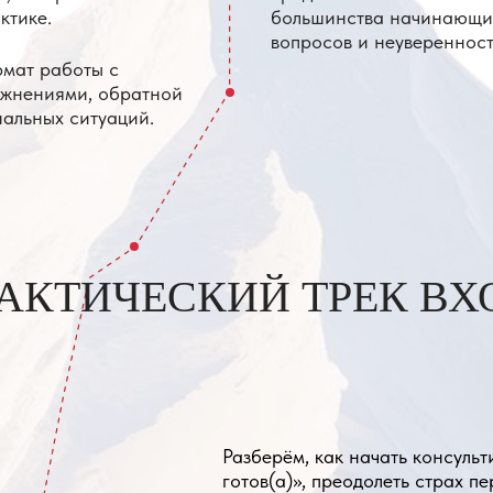
ТИЧЕСКИЙ ТРЕК ВХОДЯТ:
Разберём, как начать консультировать без 
готов(а)», преодолеть страх первых клиенто
постоянной подготовки к реальным действи
Поговорим о том, как начать рассказывать 