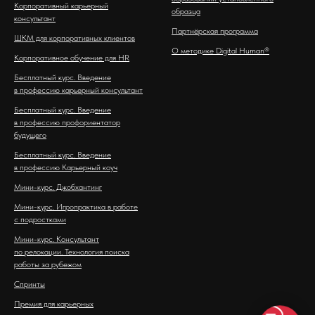
Корпоративный карьерный
образца
консультант
Партнёрская программа
ШКМ для корпоративных клиентов
О методике Digital Human®
Корпоративное обучение для HR
Бесплатный курс. Введение
в профессию карьерный консультант
Бесплатный курс. Введение
в профессию профориентатор
будущего
Бесплатный курс. Введение
в профессию Карьерный коуч
Мини-курс. Джобхантинг
Мини-курс. Игропрактика в работе
с подростками
Мини-курс. Консультант
по релокации. Технология поиска
работы за рубежом
Спринты
Премия для карьерных