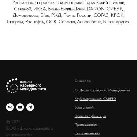
Реализовала проекты в компаниях: Норильский Никель,
Связной, ИКЕА, Вимм-Билль-Данн, DANON, СИБУР,
Домодедово, Efes, РЖД, Почта России, СОГАЗ, КРОК,
Газпром, Роснефть, ОСК, Севмаш, Альфа-банк, ВТБ и других.
О школе
О Школе Карьерного Менеджмента
Клуб выпускников ICAREER
База знаний
Правила публикации
© 2025
Преподаватели
ООО «Школа карьерного
Наставничество
менеджмента»