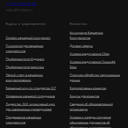
+7 991 898 86 83
sales@icareer.ru
Курсы и мероприятия
Клиентам
Ассоциация Карьерных
Онлайн карьерный консультант
Консультантов
Психология для карьерных
Договор оферты
специалистов
Условия кредитования Сбер
Профориентатор будущего
Условия кредитования Тинькофф
Профориентатор взрослых
Банк
Лёгкий старт в карьерном
Политика обработки персональных
консультировании
данных
Карьерный коуч по стандартам ICF
Корпоративным клиентам
Управление карьерой сотрудников
Бонусы для клиентов
Лидерство 360: интенсивный курс
Сведения об образовательной
для современных руководителей
организации
Продвижение карьерных
Условия и порядок получения
специалистов
официальных документов об
образовании установленного