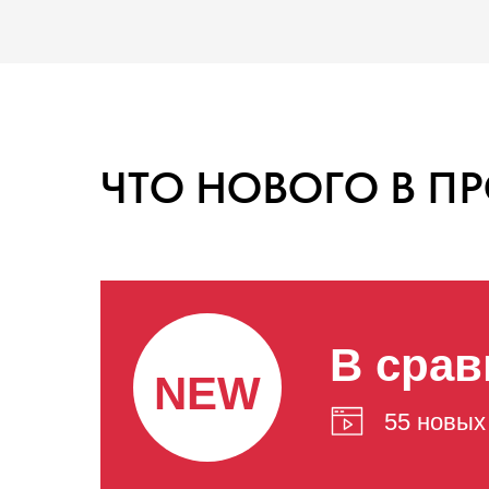
ЧТО НОВОГО В П
В срав
NEW
55 новых