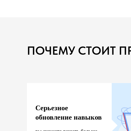
ПОЧЕМУ СТОИТ П
Вы окончили курс «Проф
находить свой путь? Ми
Серьезное
востребованным специал
обновление навыков
Обновленная программа 
и практики, которые сд
вы сможете решать больше