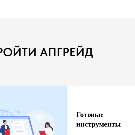
РОЙТИ АПГРЕЙД
ориентатор будущего» и уже помогаете подросткам
р стремительно меняется, и чтобы оставаться
истом, важно идти в ногу со временем!
Готовые
инструменты
2025 года — это вдвое больше знаний, инструмент
елают вашу работу еще эффективнее.