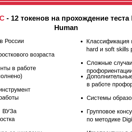
УС
-
12 токенов на прохождение теста D
Human
в России
Классификация 
hard и soft skill
осткового возраста
Сложные случаи
нты в работе
профориентаци
полнено)
Дополнительные
в работе профо
инструмент
работы
Системы образо
, ВУЗа
Групповое конс
остка
по методике Dig