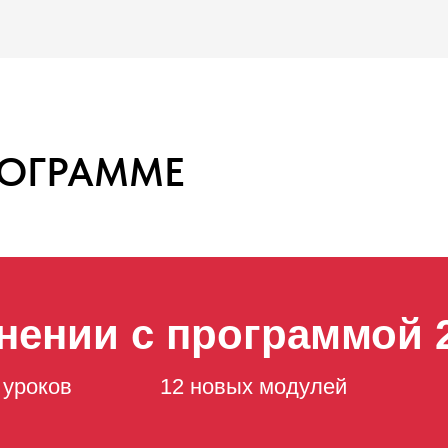
РОГРАММЕ
нении с программой 
 уроков
12 новых модулей