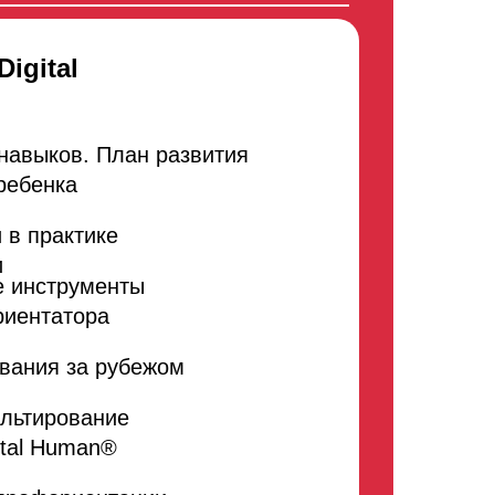
igital
навыков. План развития
s ребенка
 в практике
и
 инструменты
риентатора
вания за рубежом
ультирование
ital Human®