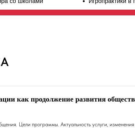
ора со школами
Игропрактики в
СА
ации как продолжение развития обществ
бщения. Цели программы. Актуальность услуги, изменения