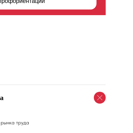
 профориентации
а
 рынка труда