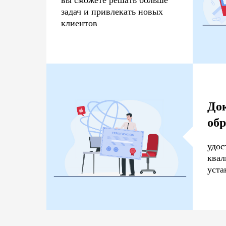
задач и привлекать новых
клиентов
До
об
удос
ква
уста