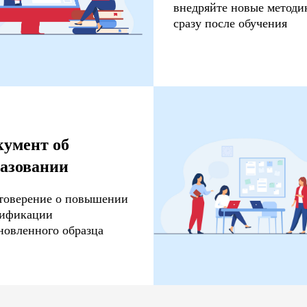
внедряйте новые методи
сразу после обучения
кумент об
разовании
товерение о повышении
лификации
новленного образца