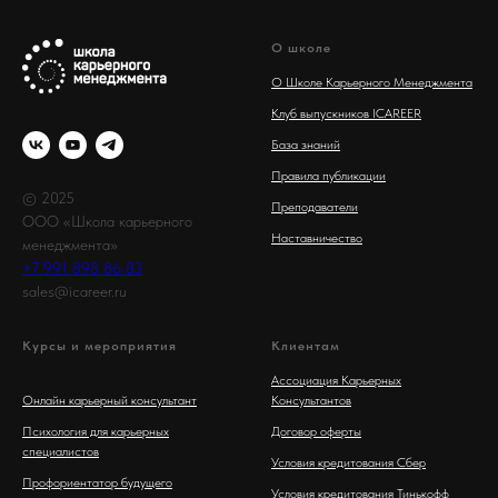
О школе
О Школе Карьерного Менеджмента
Клуб выпускников ICAREER
База знаний
Правила публикации
© 2025
Преподаватели
ООО «Школа карьерного
Наставничество
менеджмента»
+7 991 898 86 83
sales@icareer.ru
Курсы и мероприятия
Клиентам
Ассоциация Карьерных
Онлайн карьерный консультант
Консультантов
Психология для карьерных
Договор оферты
специалистов
Условия кредитования Сбер
Профориентатор будущего
Условия кредитования Тинькофф