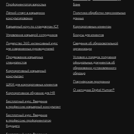
Профориентатор взрослых
Банк
Лёгкий старт в карьерном
Политика обработки персональных
консультировании
данных
Карьерный коуч по стандартам ICF
Корпоративным клиентам
Управление карьерой сотрудников
Бонусы для клиентов
Лидерство 360: интенсивный курс
Сведения об образовательной
для современных руководителей
организации
Продвижение карьерных
Условия и порядок получения
специалистов
официальных документов об
образовании установленного
Корпоративный карьерный
образца
консультант
Партнёрская программа
ШКМ для корпоративных клиентов
О методике Digital Human®
Корпоративное обучение для HR
Бесплатный курс. Введение
в профессию карьерный консультант
Бесплатный курс. Введение
в профессию профориентатор
будущего
Бесплатный курс. Введение