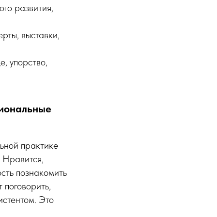
ого развития,
рты, выставки,
, упорство,
сиональные
льной практике
 Нравится,
ость познакомить
 поговорить,
истентом. Это