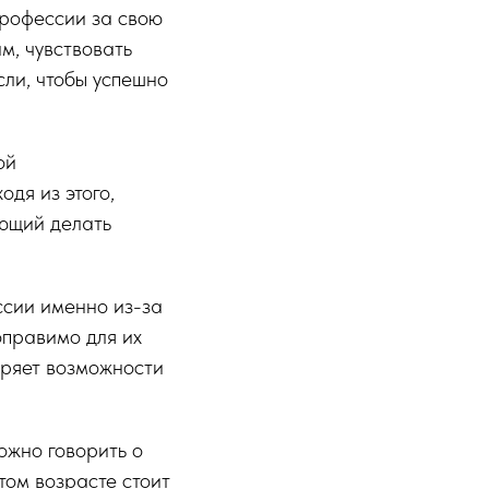
профессии за свою
м, чувствовать
сли, чтобы успешно
ой
дя из этого,
ющий делать
ссии именно из-за
оправимо для их
иряет возможности
ожно говорить о
том возрасте стоит