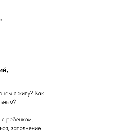
.
ий,
Зачем я живу? Как
льным?
 с ребенком.
ься, заполнение