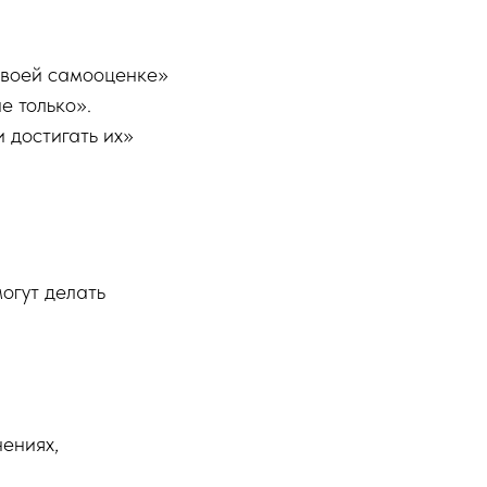
 твоей самооценке»
е только».
 достигать их»
могут делать
ениях,