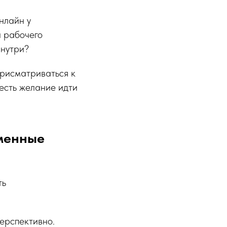
нлайн у
 рабочего
внутри?
присматриваться к
есть желание идти
менные
ть
ерспективно.