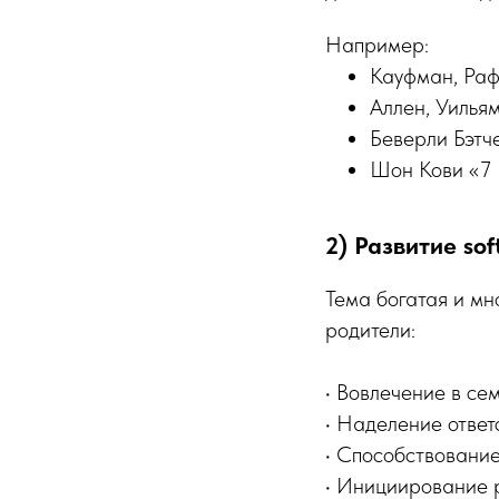
Например:
Кауфман, Раф
Аллен, Уильям
Беверли Бэтче
Шон Кови «7 
2) Развитие soft 
Тема богатая и мно
родители:
• Вовлечение в се
• Наделение ответ
• Способствование
• Инициирование р