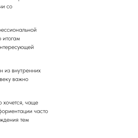
чи со
офессиональной
о итогам
 интересующей
н из внутренних
овеку важно
о хочется, чаще
офориентации часто
уждения тем