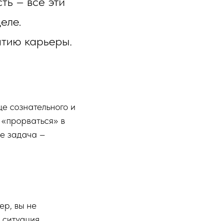
ть – все эти
еле.
итию карьеры.
е сознательного и
 «прорваться» в
ее задача –
ер, вы не
к ситуация