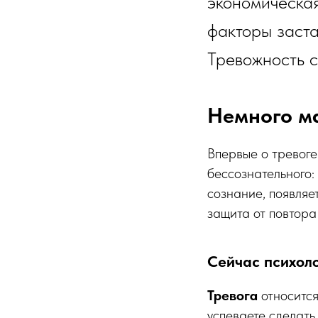
экономическая
факторы заста
Тревожность 
Немного м
Впервые о тревоге
бессознательного:
сознание, появляет
защита от повтора
Сейчас психоло
Тревога
относитс
успеваете сделать 