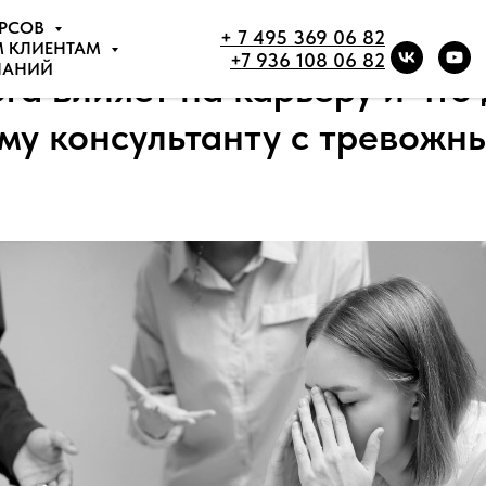
УРСОВ
+ 7 495 369 06 82
М КЛИЕНТАМ
+7 936 108 06 82
НАНИЙ
га влияет на карьеру и что
му консультанту с тревожн