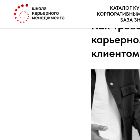
КАТАЛОГ К
КОРПОРАТИВНЫ
БАЗА З
Как трево
карьерно
клиентом