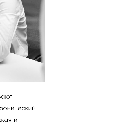
вают
ронический
ская и