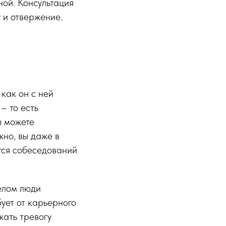
ной. Консультация
у и отвержение.
 как он с ней
– то есть
ы можете
жно, вы даже в
тся собеседований
елом люди
ует от карьерного
жать тревогу