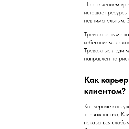
Но с течением вре
истощает ресурсы 
невнимательным. Э
Тревожность мешае
избеганием сложно
Тревожные люди ме
направлен на риск
Как карьер
клиентом?
Карьерные консуль
тревожностью. Кли
показаться слабым