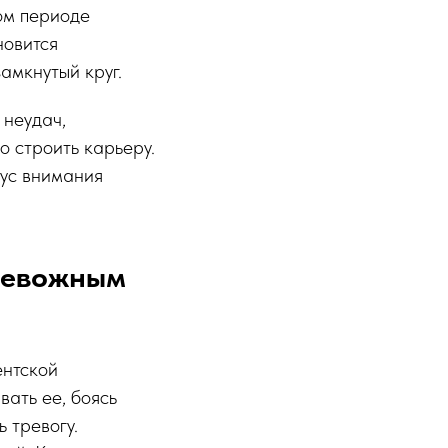
ом периоде
новится
амкнутый круг.
 неудач,
о строить карьеру.
кус внимания
тревожным
ентской
вать ее, боясь
 тревогу.