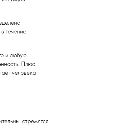
ределено
 в течение
то и любую
енность. Плюс
лает человека
тельны, стремятся