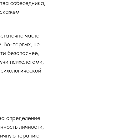
ства собеседника,
 скажем
статочно часто
. Во-первых, не
йти безопаснее,
дучи психологами,
психологической
а определение
нность личности,
личную терапию,