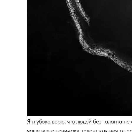
Я глубоко верю, что людей без таланта не 
чаще всего понимают талант как нечто гра