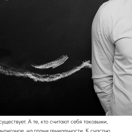
существует. А те, кто считают себя таковыми,
ндиозное, на грани гениальности. К счастью,