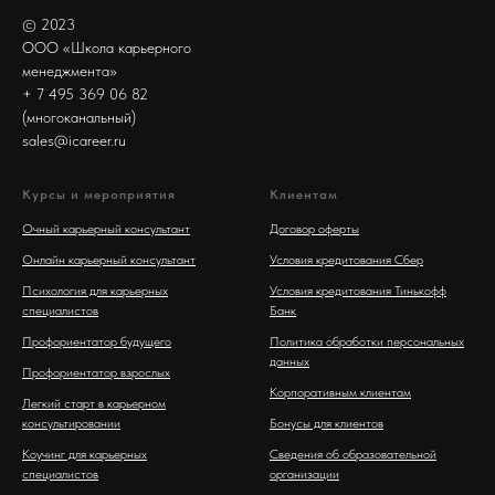
© 2023
ООО «Школа карьерного
менеджмента»
+ 7 495 369 06 82
(многоканальный)
sales@icareer.ru
Курсы и мероприятия
Клиентам
Очный карьерный консультант
Договор оферты
Онлайн карьерный консультант
Условия кредитования Сбер
Психология для карьерных
Условия кредитования Тинькофф
специалистов
Банк
Профориентатор будущего
Политика обработки персональных
данных
Профориентатор взрослых
Корпоративным клиентам
Легкий старт в карьерном
консультировании
Бонусы для клиентов
Коучинг для карьерных
Сведения об образовательной
специалистов
организации