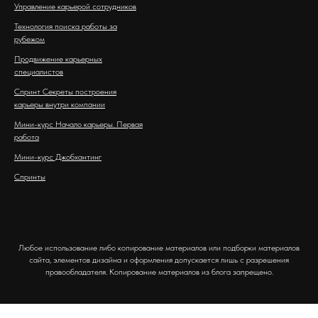
Управление карьерой сотрудников
Технология поиска работы за
рубежом
Продвижение карьерных
специалистов
Спринт Секреты построения
карьеры внутри компании
Мини-курс Начало карьеры. Первая
работа
Мини-курс Джобхантинг
Спринты
Любое использование либо копирование материалов или подборки материалов
сайта, элементов дизайна и оформления допускается лишь с разрешения
правообладателя. Копирование материалов из блога запрещено.