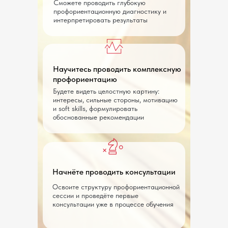
И УЗНАЙТЕ БОЛЬШЕ
Сможете проводить глубокую
профориентационную диагностику и
О КАРЬЕРНОМ
интерпретировать результаты
КОНСУЛЬТИРОВАНИИ
Открытые уроки — это всегда полноценные
Научитесь проводить комплексную
занятия. Мы хотим, чтобы вам понравилось
профориентацию
учиться с нами, поэтому даем 1-2 полезных
Будете видеть целостную картину:
интересы, сильные стороны, мотивацию
инструмента, отрабатываем их, открыто делимся
и soft skills, формулировать
опытом.
обоснованные рекомендации
Начнёте проводить консультации
Освоите структуру профориентационной
сессии и проведёте первые
консультации уже в процессе обучения