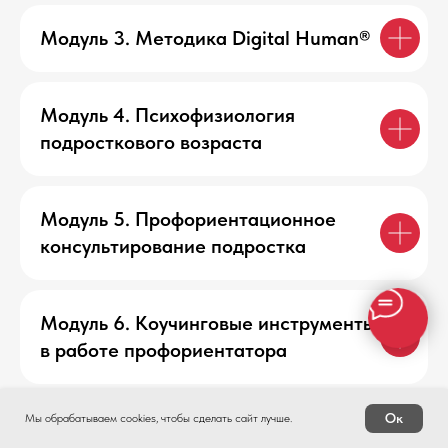
Модуль 3. Методика Digital Human®
Модуль 4. Психофизиология
подросткового возраста
Модуль 5. Профориентационное
консультирование подростка
Модуль 6. Коучинговые инструменты
в работе профориентатора
Ок
Мы обрабатываем cookies, чтобы сделать сайт лучше.
Модуль 7. Учебные порталы как