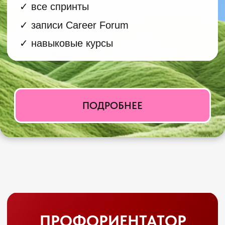
Каждый год более 1,5–2 миллионов
подростков в России выбирают
экзамены и профессию — часто
наугад или под давлением
окружения.
Профориентатор даёт опору в этот
момент: помогает подростку
разобраться в себе, увидеть сильные
стороны и принять осознанное
решение, работая в связке с
родителями.
Поэтому профориентатор — это
социально значимая профессия: вы
помогаете формировать поколение
людей, которые осознанно выбирают
свой путь и реализуются в нём.