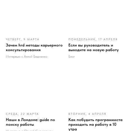
ЧЕТВЕРГ, 9 МАРТА
ПОНЕДЕЛЬНИК, 17 АПРЕЛЯ
Зачем hrd методы карьерного
Если вы руководитель и
консультирования
выходите на новую работу
Интервью с Аллой Бедненко
Блог
СРЕДА, 22 МАРТА
ВТОРНИК, 4 АПРЕЛЯ
Наши в Лондоне: guide по
Как побудить программиста
поиску работы
приходить на работу в 10
утра