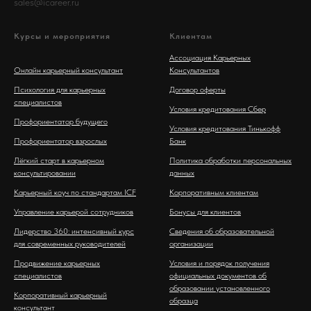
sales@icareer.ru
Курсы и мероприятия
Клиентам
Ассоциация Карьерных
Онлайн карьерный консультант
Консультантов
Психология для карьерных
Договор оферты
специалистов
Условия кредитования Сбер
Профориентатор будущего
Условия кредитования Тинькофф
Профориентатор взрослых
Банк
Лёгкий старт в карьерном
Политика обработки персональных
консультировании
данных
Карьерный коуч по стандартам ICF
Корпоративным клиентам
Управление карьерой сотрудников
Бонусы для клиентов
Лидерство 360: интенсивный курс
Сведения об образовательной
для современных руководителей
организации
Продвижение карьерных
Условия и порядок получения
специалистов
официальных документов об
образовании установленного
Корпоративный карьерный
образца
консультант