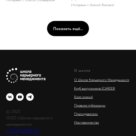
Интервью с Ольгой Сильверман
Интервью с Аленой Валовой
Показать ещё...
О школе
О Школе Карьерного Менеджмента
Клуб выпускников ICAREER
База знаний
Правила публикации
© 2025
Преподаватели
ООО «Школа карьерного
Наставничество
менеджмента»
+7 991 898 86 83