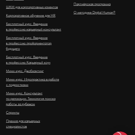
Партнёрская программа
ШКМ для корпоративных клиентов
О методике Digital Human®
Корпоративное обучение для HR
Бесплатный курс. Введение
в профессию карьерный консультант
Бесплатный курс. Введение
в профессию профориентатор
будущего
Бесплатный курс. Введение
в профессию Карьерный коуч
Мини-курс. Джобхантинг
Мини-курс. Игропрактика в работе
с подростками
Мини-курс. Консультант
по релокации. Технология поиска
работы за рубежом
Спринты
Премия для карьерных
специалистов