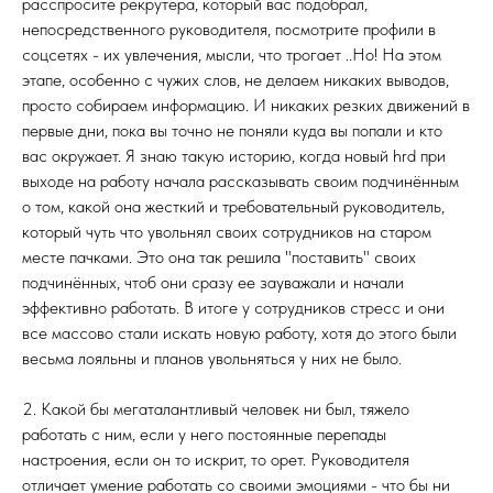
расспросите рекрутера, который вас подобрал,
непосредственного руководителя, посмотрите профили в
соцсетях - их увлечения, мысли, что трогает ..Но! На этом
этапе, особенно с чужих слов, не делаем никаких выводов,
просто собираем информацию. И никаких резких движений в
первые дни, пока вы точно не поняли куда вы попали и кто
вас окружает. Я знаю такую историю, когда новый hrd при
выходе на работу начала рассказывать своим подчинённым
о том, какой она жесткий и требовательный руководитель,
который чуть что увольнял своих сотрудников на старом
месте пачками. Это она так решила "поставить" своих
подчинённых, чтоб они сразу ее зауважали и начали
эффективно работать. В итоге у сотрудников стресс и они
все массово стали искать новую работу, хотя до этого были
весьма лояльны и планов увольняться у них не было.
2. Какой бы мегаталантливый человек ни был, тяжело
работать с ним, если у него постоянные перепады
настроения, если он то искрит, то орет. Руководителя
отличает умение работать со своими эмоциями - что бы ни