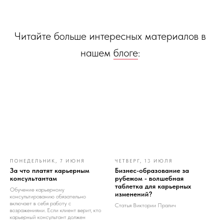
Читайте больше интересных материалов в
нашем
блоге
:
ПОНЕДЕЛЬНИК, 7 ИЮНЯ
ЧЕТВЕРГ, 13 ИЮЛЯ
За что платят карьерным
Бизнес-образование за
консультантам
рубежом - волшебная
таблетка для карьерных
Обучение карьерному
изменений?
консультированию обязательно
включает в себя работу с
Статья Виктории Пралич
возражениями. Если клиент верит, кто
карьерный консультант должен