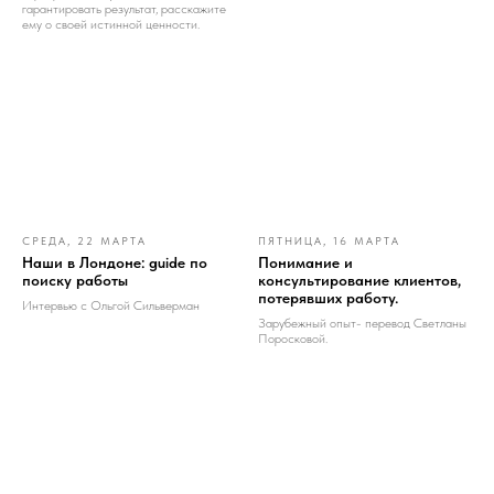
гарантировать результат, расскажите
ему о своей истинной ценности.
СРЕДА, 22 МАРТА
ПЯТНИЦА, 16 МАРТА
Наши в Лондоне: guide по
Понимание и
поиску работы
консультирование клиентов,
потерявших работу.
Интервью с Ольгой Сильверман
Зарубежный опыт- перевод Светланы
Поросковой.