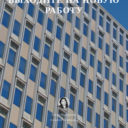
РАБОТУ
Айгюн Курбанова
психология карьеры