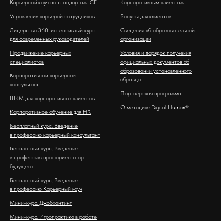
Карьерный коуч по стандартам ICF
Корпоративным клиентам
Управление карьерой сотрудников
Бонусы для клиентов
Лидерство 360: интенсивный курс
Сведения об образовательной
для современных руководителей
организации
Продвижение карьерных
Условия и порядок получения
специалистов
официальных документов об
образовании установленного
Корпоративный карьерный
образца
консультант
Партнёрская программа
ШКМ для корпоративных клиентов
О методике Digital Human®
Корпоративное обучение для HR
Бесплатный курс. Введение
в профессию карьерный консультант
Бесплатный курс. Введение
в профессию профориентатор
будущего
Бесплатный курс. Введение
в профессию Карьерный коуч
Мини-курс. Джобхантинг
Мини-курс. Игропрактика в работе