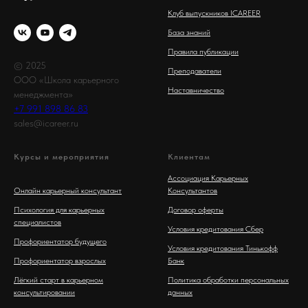
Клуб выпускников ICAREER
База знаний
Правила публикации
© 2025
Преподаватели
ООО «Школа карьерного
Наставничество
менеджмента»
+7 991 898 86 83
sales@icareer.ru
Курсы и мероприятия
Клиентам
Ассоциация Карьерных
Онлайн карьерный консультант
Консультантов
Психология для карьерных
Договор оферты
специалистов
Условия кредитования Сбер
Профориентатор будущего
Условия кредитования Тинькофф
Профориентатор взрослых
Банк
Лёгкий старт в карьерном
Политика обработки персональных
консультировании
данных