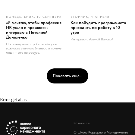
ПОНЕДЕЛЬНИК, 10 СЕНТЯБРЯ
ВТОРНИК, 4 АПРЕЛЯ
«Я мечтаю, чтобы профессия
Как побудить программиста
HR ушла в прошлое»:
приходить на работу в 10
интервью с Наталией
утра
Даниленко
Интервью с Аленой Валовой
Про ожидания от работы эйчаров,
важность этичного бизнеса и почему
люди — это не ресурс.
Показать ещё...
Error get alias
О школе
О Школе Карьерного Менеджмента