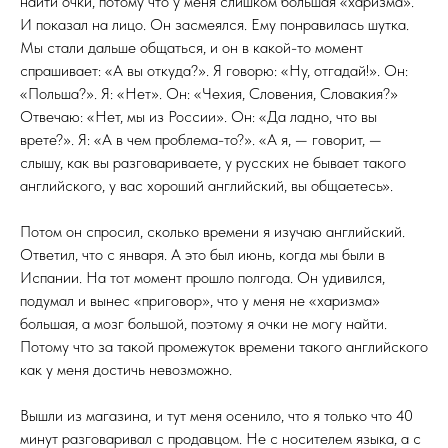
найти очки, потому что у меня слишком большая «харизма».
И показал на лицо. Он засмеялся. Ему понравилась шутка.
Мы стали дальше общаться, и он в какой-то момент
спрашивает: «А вы откуда?». Я говорю: «Ну, отгадай!». Он:
«Польша?». Я: «Нет». Он: «Чехия, Словения, Словакия?»
Отвечаю: «Нет, мы из России». Он: «Да ладно, что вы
врете?». Я: «А в чем проблема-то?». «А я, — говорит, —
слышу, как вы разговариваете, у русских не бывает такого
английского, у вас хороший английский, вы общаетесь».
Потом он спросил, сколько времени я изучаю английский.
Ответил, что с января. А это был июнь, когда мы были в
Испании. На тот момент прошло полгода. Он удивился,
подумал и вынес «приговор», что у меня не «харизма»
большая, а мозг большой, поэтому я очки не могу найти.
Потому что за такой промежуток времени такого английского
как у меня достичь невозможно.
Вышли из магазина, и тут меня осенило, что я только что 40
минут разговаривал с продавцом. Не с носителем языка, а с