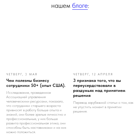
нашем
блоге
:
ЧЕТВЕРГ, 3 МАЯ
ЧЕТВЕРГ, 12 АПРЕЛЯ
Чем полезны бизнесу
3 признака того, что вы
сотрудники 50+ (опыт США).
переусердствовали в
раздумьях над принятием
Исследование, проведенное
решения
Ассоциацией управления
человеческими ресурсами, показало,
Перевод зарубежной статьи о том, как
что сотрудники старшего возраста
не упустить момент в принятии
привносят в работу больше опыта и
решения.
знаний, они более зрелые личностно и
профессиональные, у них больше
развита профессиональная этика, они
способны быть наставниками и на них
можно положиться.