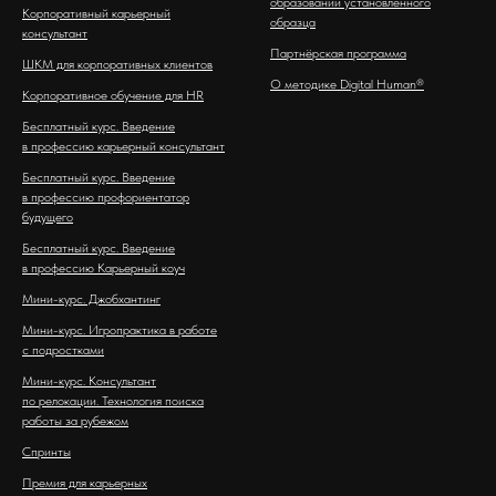
образовании установленного
Корпоративный карьерный
образца
консультант
Партнёрская программа
ШКМ для корпоративных клиентов
О методике Digital Human®
Корпоративное обучение для HR
Бесплатный курс. Введение
в профессию карьерный консультант
Бесплатный курс. Введение
в профессию профориентатор
будущего
Бесплатный курс. Введение
в профессию Карьерный коуч
Мини-курс. Джобхантинг
Мини-курс. Игропрактика в работе
с подростками
Мини-курс. Консультант
по релокации. Технология поиска
работы за рубежом
Спринты
Премия для карьерных