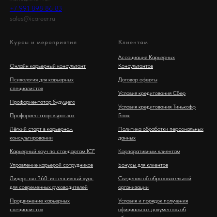
+7 991 898 86 83
sales@icareer.ru
Курсы и мероприятия
Клиентам
Ассоциация Карьерных
Онлайн карьерный консультант
Консультантов
Психология для карьерных
Договор оферты
специалистов
Условия кредитования Сбер
Профориентатор будущего
Условия кредитования Тинькофф
Профориентатор взрослых
Банк
Лёгкий старт в карьерном
Политика обработки персональных
консультировании
данных
Карьерный коуч по стандартам ICF
Корпоративным клиентам
Управление карьерой сотрудников
Бонусы для клиентов
Лидерство 360: интенсивный курс
Сведения об образовательной
для современных руководителей
организации
Продвижение карьерных
Условия и порядок получения
специалистов
официальных документов об