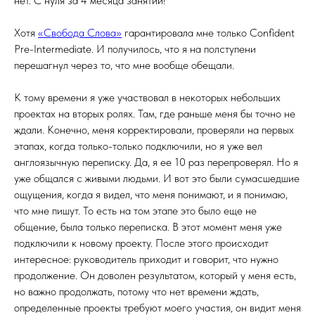
нет. С нуля за 4 месяца занятий!
Хотя
«Свобода Слова»
гарантировала мне только Confident
Pre-Intermediate. И получилось, что я на полступени
перешагнул через то, что мне вообще обещали.
К тому времени я уже участвовал в некоторых небольших
проектах на вторых ролях. Там, где раньше меня бы точно не
ждали. Конечно, меня корректировали, проверяли на первых
этапах, когда только-только подключили, но я уже вел
англоязычную переписку. Да, я ее 10 раз перепроверял. Но я
уже общался с живыми людьми. И вот это были сумасшедшие
ощущения, когда я видел, что меня понимают, и я понимаю,
что мне пишут. То есть на том этапе это было еще не
общение, была только переписка. В этот момент меня уже
подключили к новому проекту. После этого происходит
интересное: руководитель приходит и говорит, что нужно
продолжение. Он доволен результатом, который у меня есть,
но важно продолжать, потому что нет времени ждать,
определенные проекты требуют моего участия, он видит меня