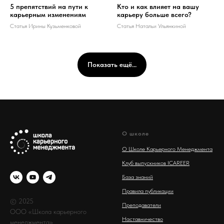
5 препятствий на пути к
Кто и как влияет на вашу
карьерным изменениям
карьеру больше всего?
Статья Ирины Кузьменковой
Статья Натальи Ульянкиной
Показать ещё...
О школе
О Школе Карьерного Менеджмента
Клуб выпускников ICAREER
База знаний
Правила публикации
© 2025
Преподаватели
ООО «Школа карьерного
Наставничество
менеджмента»