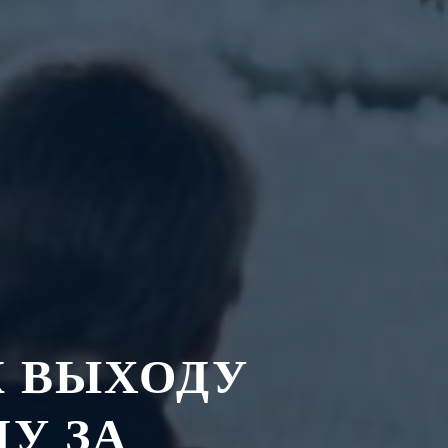
К ВЫХОДУ
У ЗА