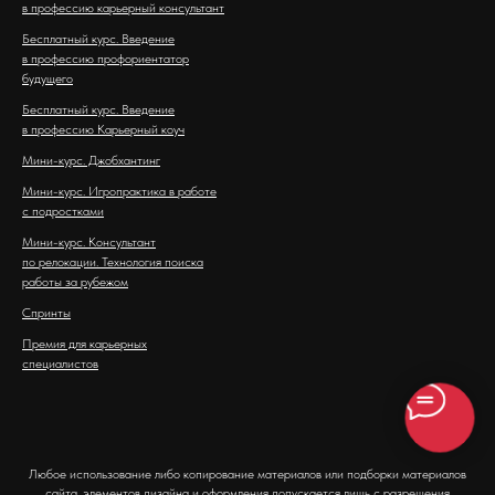
в профессию карьерный консультант
Бесплатный курс. Введение
в профессию профориентатор
будущего
Бесплатный курс. Введение
в профессию Карьерный коуч
Мини-курс. Джобхантинг
Мини-курс. Игропрактика в работе
с подростками
Мини-курс. Консультант
по релокации. Технология поиска
работы за рубежом
Спринты
Премия для карьерных
специалистов
Любое использование либо копирование материалов или подборки материалов
сайта, элементов дизайна и оформления допускается лишь с разрешения