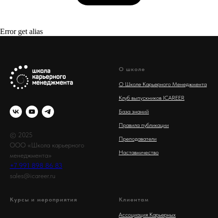
Error get alias
О школе
О Школе Карьерного Менеджмента
Клуб выпускников ICAREER
База знаний
Правила публикации
© 2025
Преподаватели
ООО «Школа карьерного
Наставничество
менеджмента»
+7 991 898 86 83
sales@icareer.ru
Курсы и мероприятия
Клиентам
Ассоциация Карьерных