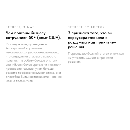
ЧЕТВЕРГ, 3 МАЯ
ЧЕТВЕРГ, 12 АПРЕЛЯ
Чем полезны бизнесу
3 признака того, что вы
сотрудники 50+ (опыт США).
переусердствовали в
раздумьях над принятием
Исследование, проведенное
решения
Ассоциацией управления
человеческими ресурсами, показало,
Перевод зарубежной статьи о том, как
что сотрудники старшего возраста
не упустить момент в принятии
привносят в работу больше опыта и
решения.
знаний, они более зрелые личностно и
профессиональные, у них больше
развита профессиональная этика, они
способны быть наставниками и на них
можно положиться.