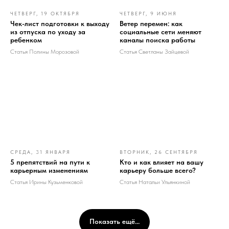
ЧЕТВЕРГ, 19 ОКТЯБРЯ
ЧЕТВЕРГ, 9 ИЮНЯ
Чек-лист подготовки к выходу
Ветер перемен: как
из отпуска по уходу за
социальные сети меняют
ребенком
каналы поиска работы
Статья Полины Морозовой
Статья Светланы Зайцевой
СРЕДА, 31 ЯНВАРЯ
ВТОРНИК, 26 СЕНТЯБРЯ
5 препятствий на пути к
Кто и как влияет на вашу
карьерным изменениям
карьеру больше всего?
Статья Ирины Кузьменковой
Статья Натальи Ульянкиной
Показать ещё...