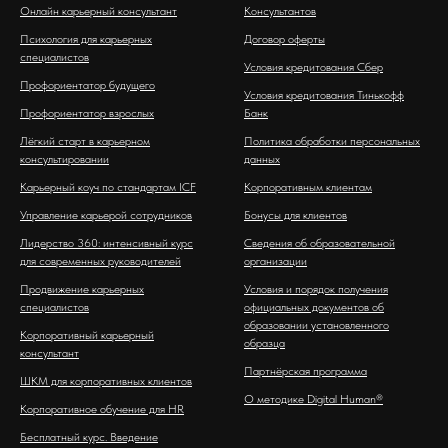
Онлайн карьерный консультант
Консультантов
Психология для карьерных
Договор оферты
специалистов
Условия кредитования Сбер
Профориентатор будущего
Условия кредитования Тинькофф
Профориентатор взрослых
Банк
Лёгкий старт в карьерном
Политика обработки персональных
консультировании
данных
Карьерный коуч по стандартам ICF
Корпоративным клиентам
Управление карьерой сотрудников
Бонусы для клиентов
Лидерство 360: интенсивный курс
Сведения об образовательной
для современных руководителей
организации
Продвижение карьерных
Условия и порядок получения
специалистов
официальных документов об
образовании установленного
Корпоративный карьерный
образца
консультант
Партнёрская программа
ШКМ для корпоративных клиентов
О методике Digital Human®
Корпоративное обучение для HR
Бесплатный курс. Введение