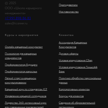
© 2025
Преподаватели
ООО «Школа карьерного
Наставничество
менеджмента»
+7 991 898 86 83
sales@icareer.ru
Курсы и мероприятия
Клиентам
Ассоциация Карьерных
Онлайн карьерный консультант
Консультантов
Психология для карьерных
Договор оферты
специалистов
Условия кредитования Сбер
Профориентатор будущего
Условия кредитования Тинькофф
Профориентатор взрослых
Банк
Лёгкий старт в карьерном
Политика обработки персональных
консультировании
данных
Карьерный коуч по стандартам ICF
Корпоративным клиентам
Управление карьерой сотрудников
Бонусы для клиентов
Лидерство 360: интенсивный курс
Сведения об образовательной
для современных руководителей
организации