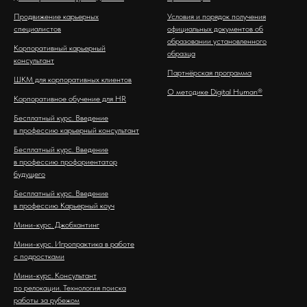
Продвижение карьерных
Условия и порядок получения
специалистов
официальных документов об
образовании установленного
Корпоративный карьерный
образца
консультант
Партнёрская программа
ШКМ для корпоративных клиентов
О методике Digital Human®
Корпоративное обучение для HR
Бесплатный курс. Введение
в профессию карьерный консультант
Бесплатный курс. Введение
в профессию профориентатор
будущего
Бесплатный курс. Введение
в профессию Карьерный коуч
Мини-курс. Джобхантинг
Мини-курс. Игропрактика в работе
с подростками
Мини-курс. Консультант
по релокации. Технология поиска
работы за рубежом