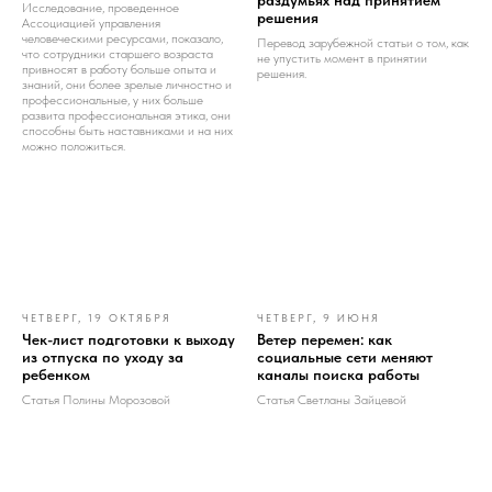
раздумьях над принятием
Исследование, проведенное
решения
Ассоциацией управления
человеческими ресурсами, показало,
Перевод зарубежной статьи о том, как
что сотрудники старшего возраста
не упустить момент в принятии
привносят в работу больше опыта и
решения.
знаний, они более зрелые личностно и
профессиональные, у них больше
развита профессиональная этика, они
способны быть наставниками и на них
можно положиться.
ЧЕТВЕРГ, 19 ОКТЯБРЯ
ЧЕТВЕРГ, 9 ИЮНЯ
Чек-лист подготовки к выходу
Ветер перемен: как
из отпуска по уходу за
социальные сети меняют
ребенком
каналы поиска работы
Статья Полины Морозовой
Статья Светланы Зайцевой