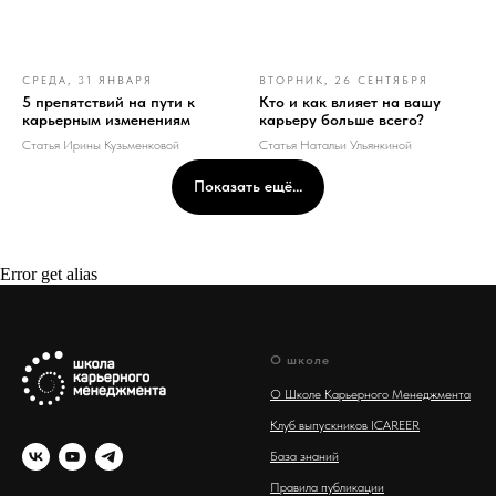
СРЕДА, 31 ЯНВАРЯ
ВТОРНИК, 26 СЕНТЯБРЯ
5 препятствий на пути к
Кто и как влияет на вашу
карьерным изменениям
карьеру больше всего?
Статья Ирины Кузьменковой
Статья Натальи Ульянкиной
Показать ещё...
Error get alias
О школе
О Школе Карьерного Менеджмента
Клуб выпускников ICAREER
База знаний
Правила публикации