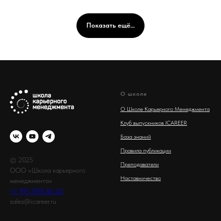
Показать ещё...
О школе
О Школе Карьерного Менеджмента
Клуб выпускников ICAREER
База знаний
Правила публикации
© 2025
Преподаватели
ООО «Школа карьерного
Наставничество
менеджмента»
+7 991 898 86 83
sales@icareer.ru