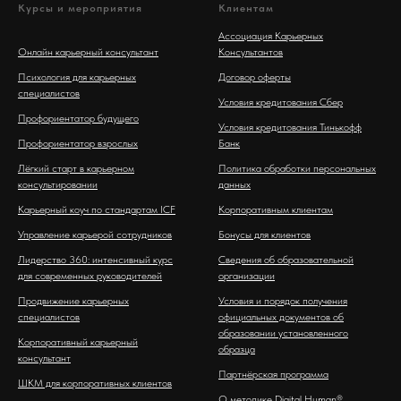
Курсы и мероприятия
Клиентам
Ассоциация Карьерных
Онлайн карьерный консультант
Консультантов
Психология для карьерных
Договор оферты
специалистов
Условия кредитования Сбер
Профориентатор будущего
Условия кредитования Тинькофф
Профориентатор взрослых
Банк
Лёгкий старт в карьерном
Политика обработки персональных
консультировании
данных
Карьерный коуч по стандартам ICF
Корпоративным клиентам
Управление карьерой сотрудников
Бонусы для клиентов
Лидерство 360: интенсивный курс
Сведения об образовательной
для современных руководителей
организации
Продвижение карьерных
Условия и порядок получения
специалистов
официальных документов об
образовании установленного
Корпоративный карьерный
образца
консультант
Партнёрская программа
ШКМ для корпоративных клиентов
О методике Digital Human®