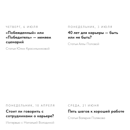
ЧЕТВЕРГ, 6 ИЮЛЯ
ПОНЕДЕЛЬНИК, 3 ИЮЛЯ
«Побежденный» или
40 лет для карьеры — быть
«Победитель» — меняем
или не быть?
сценарий
Статья Аллы Поповой
Статья Юлии Красильниковой
ПОНЕДЕЛЬНИК, 10 АПРЕЛЯ
СРЕДА, 21 ИЮНЯ
Стоит ли говорить с
Пять шагов к хорошей работе
сотрудниками о карьере?
Статья Валерия Полякова
Интервью с Натальей Володиной