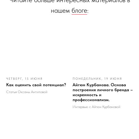
нашем
блоге
:
ЧЕТВЕРГ, 15 ИЮНЯ
ПОНЕДЕЛЬНИК, 19 ИЮНЯ
Как оценить свой потенциал?
Айгюн Курбанова. Основа
построения личного бренда –
Статья Оксаны Антиповой
искренность и
профессионализм.
Интервью с Айгюн Курбановой