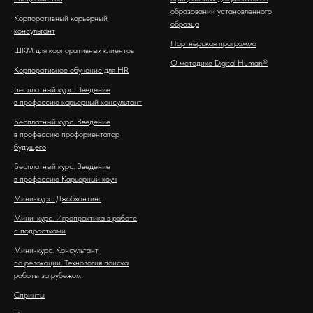
образовании установленного
Корпоративный карьерный
образца
консультант
Партнёрская программа
ШКМ для корпоративных клиентов
О методике Digital Human®
Корпоративное обучение для HR
Бесплатный курс. Введение
в профессию карьерный консультант
Бесплатный курс. Введение
в профессию профориентатор
будущего
Бесплатный курс. Введение
в профессию Карьерный коуч
Мини-курс. Джобхантинг
Мини-курс. Игропрактика в работе
с подростками
Мини-курс. Консультант
по релокации. Технология поиска
работы за рубежом
Спринты