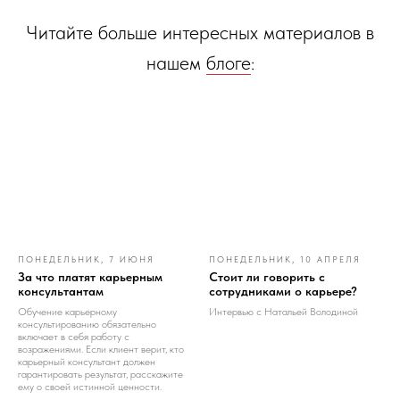
Читайте больше интересных материалов в
нашем
блоге
:
ПОНЕДЕЛЬНИК, 7 ИЮНЯ
ПОНЕДЕЛЬНИК, 10 АПРЕЛЯ
За что платят карьерным
Стоит ли говорить с
консультантам
сотрудниками о карьере?
Обучение карьерному
Интервью с Натальей Володиной
консультированию обязательно
включает в себя работу с
возражениями. Если клиент верит, кто
карьерный консультант должен
гарантировать результат, расскажите
ему о своей истинной ценности.