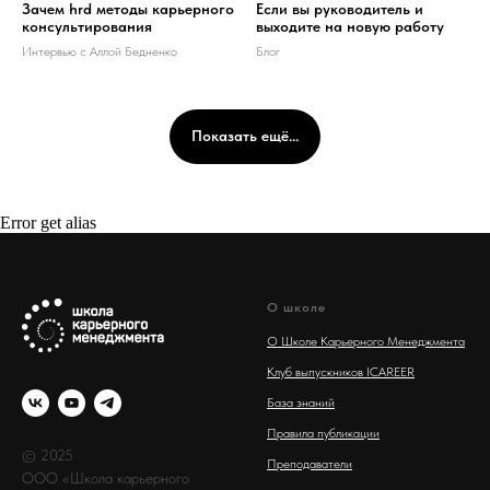
Зачем hrd методы карьерного
Если вы руководитель и
консультирования
выходите на новую работу
Интервью с Аллой Бедненко
Блог
Показать ещё...
Error get alias
О школе
О Школе Карьерного Менеджмента
Клуб выпускников ICAREER
База знаний
Правила публикации
© 2025
Преподаватели
ООО «Школа карьерного