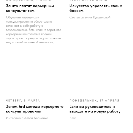
За что платят карьерным
Искусство управлять своим
консультантам
боссом
Обучение карьерному
Статья Евгении Кувшиновой
консультированию обязательно
включает в себя работу с
возражениями. Если клиент верит, кто
карьерный консультант должен
гарантировать результат, расскажите
ему о своей истинной ценности.
ЧЕТВЕРГ, 9 МАРТА
ПОНЕДЕЛЬНИК, 17 АПРЕЛЯ
Зачем hrd методы карьерного
Если вы руководитель и
консультирования
выходите на новую работу
Интервью с Аллой Бедненко
Блог