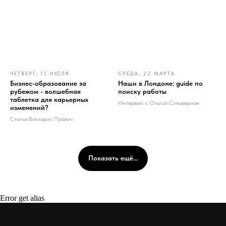
ЧЕТВЕРГ, 13 ИЮЛЯ
СРЕДА, 22 МАРТА
Бизнес-образование за
Наши в Лондоне: guide по
рубежом - волшебная
поиску работы
таблетка для карьерных
Интервью с Ольгой Сильверман
изменений?
Статья Виктории Пралич
Показать ещё...
Error get alias