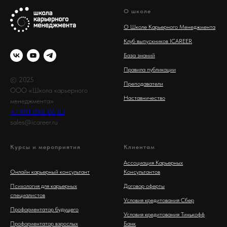
О школе
О Школе Карьерного Менеджмента
Клуб выпускников ICAREER
База знаний
Правила публикации
© 2025
Преподаватели
ООО «Школа карьерного
Наставничество
менеджмента»
+7 991 898 86 83
sales@icareer.ru
Курсы и мероприятия
Клиентам
Ассоциация Карьерных
Онлайн карьерный консультант
Консультантов
Психология для карьерных
Договор оферты
специалистов
Условия кредитования Сбер
Профориентатор будущего
Условия кредитования Тинькофф
Профориентатор взрослых
Банк