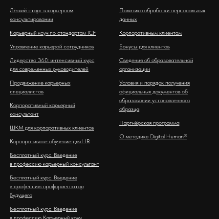
Лёгкий старт в карьерном
Политика обработки персональных
консультировании
данных
Карьерный коуч по стандартам ICF
Корпоративным клиентам
Управление карьерой сотрудников
Бонусы для клиентов
Лидерство 360: интенсивный курс
Сведения об образовательной
для современных руководителей
организации
Продвижение карьерных
Условия и порядок получения
специалистов
официальных документов об
образовании установленного
Корпоративный карьерный
образца
консультант
Партнёрская программа
ШКМ для корпоративных клиентов
О методике Digital Human®
Корпоративное обучение для HR
Бесплатный курс. Введение
в профессию карьерный консультант
Бесплатный курс. Введение
в профессию профориентатор
будущего
Бесплатный курс. Введение
в профессию Карьерный коуч