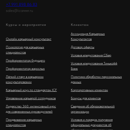
+7 991 898 86 83
sales@icareer.ru
Курсы и мероприятия
Клиентам
Ассоциация Карьерных
Онлайн карьерный консультант
Консультантов
Психология для карьерных
Договор оферты
специалистов
Условия кредитования Сбер
Профориентатор будущего
Условия кредитования Тинькофф
Профориентатор взрослых
Банк
Лёгкий старт в карьерном
Политика обработки персональных
консультировании
данных
Карьерный коуч по стандартам ICF
Корпоративным клиентам
Управление карьерой сотрудников
Бонусы для клиентов
Лидерство 360: интенсивный курс
Сведения об образовательной
для современных руководителей
организации
Продвижение карьерных
Условия и порядок получения
специалистов
официальных документов об