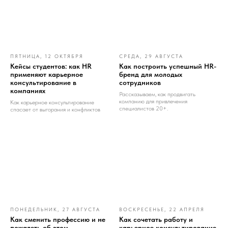
ПЯТНИЦА, 12 ОКТЯБРЯ
СРЕДА, 29 АВГУСТА
Кейсы студентов: как HR
Как построить успешный HR-
применяют карьерное
бренд для молодых
консультирование в
сотрудников
компаниях
Рассказываем, как продвигать
компанию для привлечения
Как карьерное консультирование
специалистов 20+.
спасает от выгорания и конфликтов
ПОНЕДЕЛЬНИК, 27 АВГУСТА
ВОСКРЕСЕНЬЕ, 22 АПРЕЛЯ
Как сменить профессию и не
Как сочетать работу и
пожалеть об этом
карьерное консультирование