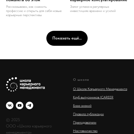
Рассказываем, как сменить
Залог успеха в регулярных
профессию и открыть для себя новые
инвестициях времени и усилий
карьерные перспективы
Показать ещё...
О школе
О Школе Карьерного Менеджмента
Клуб выпускников ICAREER
База знаний
Правила публикации
© 2025
Преподаватели
ООО «Школа карьерного
Наставничество
менеджмента»