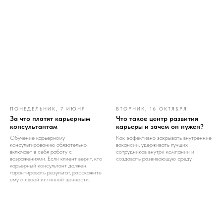
ПОНЕДЕЛЬНИК, 7 ИЮНЯ
ВТОРНИК, 16 ОКТЯБРЯ
За что платят карьерным
Что такое центр развития
консультантам
карьеры и зачем он нужен?
Обучение карьерному
Как эффективно закрывать внутренние
консультированию обязательно
вакансии, удерживать лучших
включает в себя работу с
сотрудников внутри компании и
возражениями. Если клиент верит, кто
создавать развивающую среду
карьерный консультант должен
гарантировать результат, расскажите
ему о своей истинной ценности.