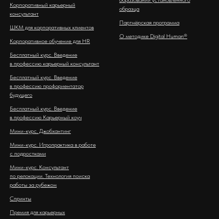
образовании установленного
Корпоративный карьерный
образца
консультант
Партнёрская программа
ШКМ для корпоративных клиентов
О методике Digital Human®
Корпоративное обучение для HR
Бесплатный курс. Введение
в профессию карьерный консультант
Бесплатный курс. Введение
в профессию профориентатор
будущего
Бесплатный курс. Введение
в профессию Карьерный коуч
Мини-курс. Джобхантинг
Мини-курс. Игропрактика в работе
с подростками
Мини-курс. Консультант
по релокации. Технология поиска
работы за рубежом
Спринты
Премия для карьерных