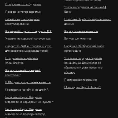
Профориентатор будущего
Условия кредитования Тинькофф
Профориентатор взрослых
Банк
Лёгкий старт в карьерном
Политика обработки персональных
консультировании
данных
Карьерный коуч по стандартам ICF
Корпоративным клиентам
Управление карьерой сотрудников
Бонусы для клиентов
Лидерство 360: интенсивный курс
Сведения об образовательной
для современных руководителей
организации
Продвижение карьерных
Условия и порядок получения
специалистов
официальных документов об
образовании установленного
Корпоративный карьерный
образца
консультант
Партнёрская программа
ШКМ для корпоративных клиентов
О методике Digital Human®
Корпоративное обучение для HR
Бесплатный курс. Введение
в профессию карьерный консультант
Бесплатный курс. Введение
в профессию профориентатор