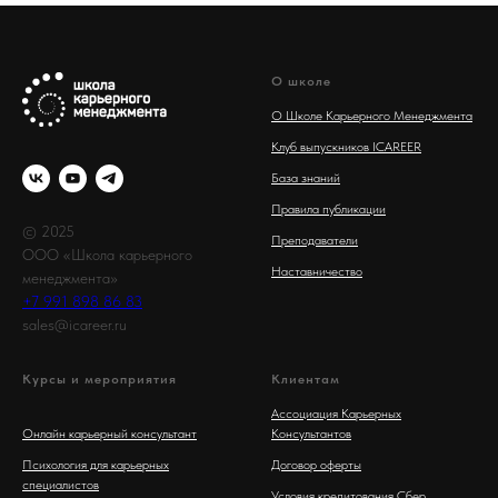
О школе
О Школе Карьерного Менеджмента
Клуб выпускников ICAREER
База знаний
Правила публикации
© 2025
Преподаватели
ООО «Школа карьерного
Наставничество
менеджмента»
+7 991 898 86 83
sales@icareer.ru
Курсы и мероприятия
Клиентам
Ассоциация Карьерных
Онлайн карьерный консультант
Консультантов
Психология для карьерных
Договор оферты
специалистов
Условия кредитования Сбер