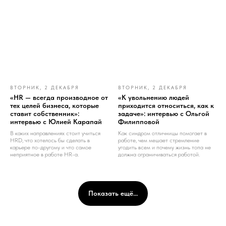
ВТОРНИК, 2 ДЕКАБРЯ
ВТОРНИК, 2 ДЕКАБРЯ
«HR — всегда производное от
«К увольнению людей
тех целей бизнеса, которые
приходится относиться, как к
ставит собственник»:
задаче»: интервью с Ольгой
интервью с Юлией Карапай
Филипповой
В каких направлениях стоит учиться
Как синдром отличницы помогает в
HRD, что хотелось бы сделать в
работе, чем мешает стремление
карьере по-другому и что самое
угодить всем и почему жизнь топа не
неприятное в работе HR-а.
должна ограничиваться работой.
Показать ещё...