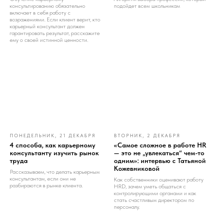
консультированию обязательно
подойдет всем школьникам
включает в себя работу с
возражениями. Если клиент верит, кто
карьерный консультант должен
гарантировать результат, расскажите
ему о своей истинной ценности.
ПОНЕДЕЛЬНИК, 21 ДЕКАБРЯ
ВТОРНИК, 2 ДЕКАБРЯ
4 способа, как карьерному
«Самое сложное в работе HR
консультанту изучить рынок
— это не „увлекаться“ чем-то
труда
одним»: интервью с Татьяной
Кожевниковой
Рассказываем, что делать карьерным
консультантам, если они не
Как собственники оценивают работу
разбираются в рынке клиента.
HRD, зачем уметь общаться с
контролирующими органами и как
стать счастливым директором по
персоналу.