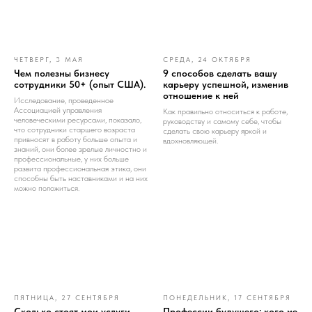
ЧЕТВЕРГ, 3 МАЯ
СРЕДА, 24 ОКТЯБРЯ
Чем полезны бизнесу
9 способов сделать вашу
сотрудники 50+ (опыт США).
карьеру успешной, изменив
отношение к ней
Исследование, проведенное
Ассоциацией управления
Как правильно относиться к работе,
человеческими ресурсами, показало,
руководству и самому себе, чтобы
что сотрудники старшего возраста
сделать свою карьеру яркой и
привносят в работу больше опыта и
вдохновляющей.
знаний, они более зрелые личностно и
профессиональные, у них больше
развита профессиональная этика, они
способны быть наставниками и на них
можно положиться.
ПЯТНИЦА, 27 СЕНТЯБРЯ
ПОНЕДЕЛЬНИК, 17 СЕНТЯБРЯ
Сколько стоят мои услуги
Профессии будущего: кого не