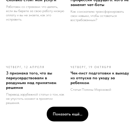
заменят чат-боты
Работаем со страхами: что делать,
если вы берете за свою работу низкую
Как соискателю трансформировать
оплату и вы не знаете, как это
свои навыки, чтобы оставаться
исправить.
востребованным?
ЧЕТВЕРГ, 12 АПРЕЛЯ
ЧЕТВЕРГ, 19 ОКТЯБРЯ
3 признака того, что вы
Чек-лист подготовки к выходу
переусердствовали в
из отпуска по уходу за
раздумьях над принятием
ребенком
решения
Статья Полины Морозовой
Перевод зарубежной статьи о том, как
не упустить момент в принятии
решения.
Показать ещё...