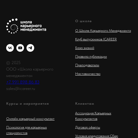
О школе
О Школе Карьерного Менеджмента
Клуб выпускников ICAREER
База знаний
Правила публикации
© 2025
Преподаватели
ООО «Школа карьерного
Наставничество
менеджмента»
+7 991 898 86 83
sales@icareer.ru
Курсы и мероприятия
Клиентам
Ассоциация Карьерных
Онлайн карьерный консультант
Консультантов
Психология для карьерных
Договор оферты
специалистов
Условия кредитования Сбер