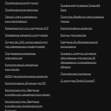
Профориентатор будущего
Условия кредитования Тинькофф
Профориентатор взрослых
Банк
Лёгкий старт в карьерном
Политика обработки персональных
консультировании
данных
Карьерный коуч по стандартам ICF
Корпоративным клиентам
Управление карьерой сотрудников
Бонусы для клиентов
Лидерство 360: интенсивный курс
Сведения об образовательной
для современных руководителей
организации
Продвижение карьерных
Условия и порядок получения
специалистов
официальных документов об
образовании установленного
Корпоративный карьерный
образца
консультант
Партнёрская программа
ШКМ для корпоративных клиентов
О методике Digital Human®
Корпоративное обучение для HR
Бесплатный курс. Введение
в профессию карьерный консультант
Бесплатный курс. Введение
в профессию профориентатор
будущего