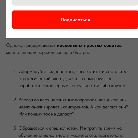
Часто он выходит в новую реальность со старыми
представлениями, нечетко понимая особенности рынка и
веря, что именно он перевернет все и будет успешен. Этот
Подписаться
драйв очень важен. Именно он в первое время дает
результат, который мотивирует к движению вперед.
Однако, придерживаясь
нескольких простых советов
,
можно сделать переход проще и быстрее.
Сформируйте видение того, чего хотите, и составить
стратегический план. Для этого самое лучшее
поработать с карьерным консультантом либо коучем.
Всегда во всех непонятных вопросах и возникающих
идеях анализировать конкурентов. А как делают они?
Или почему так не делают?
Обращаться к специалистам. Не тратить время на
обучение специальности маркетолога, таргетолога,