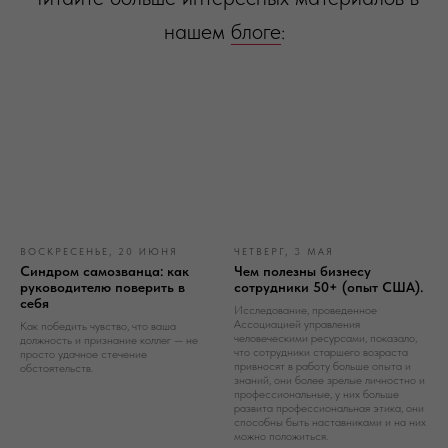
нашем
блоге
:
ВОСКРЕСЕНЬЕ, 20 ИЮНЯ
ЧЕТВЕРГ, 3 МАЯ
Синдром самозванца: как
Чем полезны бизнесу
руководителю поверить в
сотрудники 50+ (опыт США).
себя
Исследование, проведенное
Ассоциацией управления
Как победить чувство, что ваша
человеческими ресурсами, показало,
должность и признание коллег — не
что сотрудники старшего возраста
просто удачное стечение
привносят в работу больше опыта и
обстоятельств.
знаний, они более зрелые личностно и
профессиональные, у них больше
развита профессиональная этика, они
способны быть наставниками и на них
можно положиться.