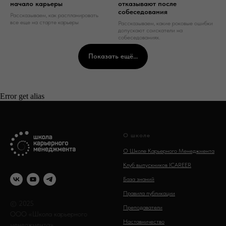
начало карьеры
отказывают после
собеседования
Рассказываем, как распланировать
все еще на старте карьеры
Рассказываем, какие роковые ошибки
допускают соискатели на
собеседованиях.
Показать ещё...
Error get alias
О школе
О Школе Карьерного Менеджмента
Клуб выпускников ICAREER
База знаний
Правила публикации
© 2025
Преподаватели
ООО «Школа карьерного
Наставничество
менеджмента»