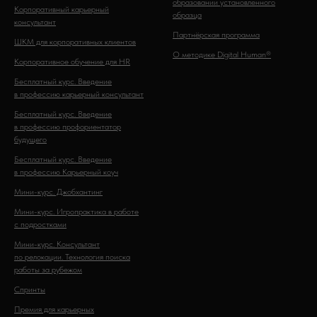
образовании установленного
Корпоративный карьерный
образца
консультант
Партнёрская программа
ШКМ для корпоративных клиентов
О методике Digital Human®
Корпоративное обучение для HR
Бесплатный курс. Введение
в профессию карьерный консультант
Бесплатный курс. Введение
в профессию профориентатор
будущего
Бесплатный курс. Введение
в профессию Карьерный коуч
Мини-курс. Джобхантинг
Мини-курс. Игропрактика в работе
с подростками
Мини-курс. Консультант
по релокации. Технология поиска
работы за рубежом
Спринты
Премия для карьерных