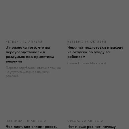
ЧЕТВЕРГ, 12 АПРЕЛЯ
ЧЕТВЕРГ, 19 ОКТЯБРЯ
3 признака того, что вы
Чек-лист подготовки к выходу
переусердствовали в
из отпуска по уходу за
раздумьях над принятием
ребенком
решения
Статья Полины Морозовой
Перевод зарубежной статьи о том, как
не упустить момент в принятии
решения.
ПЯТНИЦА, 10 АВГУСТА
СРЕДА, 22 АВГУСТА
Чек-лист: как спланировать
Нет и еще раз нет: почему