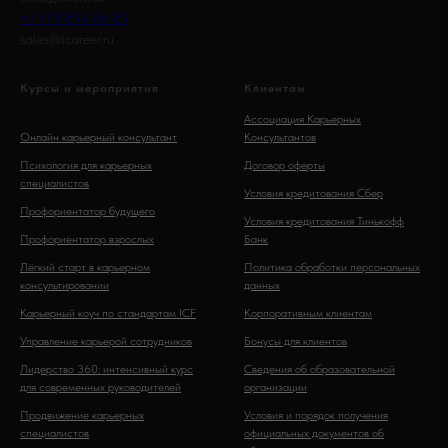
+7 991 898 86 83
sales@icareer.ru
Курсы и мероприятия
Клиентам
Ассоциация Карьерных
Онлайн карьерный консультант
Консультантов
Психология для карьерных
Договор оферты
специалистов
Условия кредитования Сбер
Профориентатор будущего
Условия кредитования Тинькофф
Профориентатор взрослых
Банк
Лёгкий старт в карьерном
Политика обработки персональных
консультировании
данных
Карьерный коуч по стандартам ICF
Корпоративным клиентам
Управление карьерой сотрудников
Бонусы для клиентов
Лидерство 360: интенсивный курс
Сведения об образовательной
для современных руководителей
организации
Продвижение карьерных
Условия и порядок получения
специалистов
официальных документов об