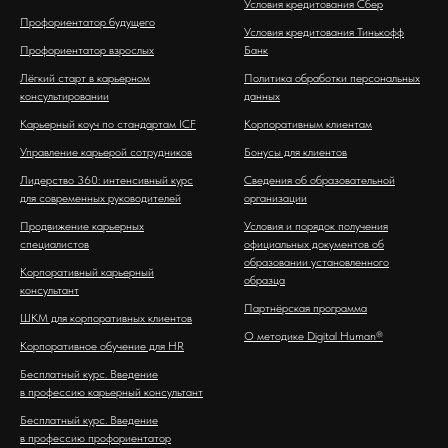
Условия кредитования Сбер
Профориентатор будущего
Условия кредитования Тинькофф
Профориентатор взрослых
Банк
Лёгкий старт в карьерном
Политика обработки персональных
консультировании
данных
Карьерный коуч по стандартам ICF
Корпоративным клиентам
Управление карьерой сотрудников
Бонусы для клиентов
Лидерство 360: интенсивный курс
Сведения об образовательной
для современных руководителей
организации
Продвижение карьерных
Условия и порядок получения
специалистов
официальных документов об
образовании установленного
Корпоративный карьерный
образца
консультант
Партнёрская программа
ШКМ для корпоративных клиентов
О методике Digital Human®
Корпоративное обучение для HR
Бесплатный курс. Введение
в профессию карьерный консультант
Бесплатный курс. Введение
в профессию профориентатор