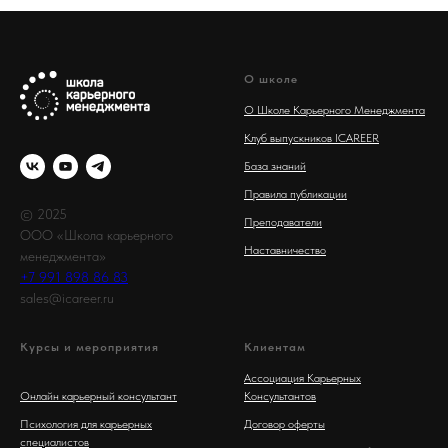
О школе
О Школе Карьерного Менеджмента
Клуб выпускников ICAREER
База знаний
Правила публикации
© 2025
Преподаватели
ООО «Школа карьерного
Наставничество
менеджмента»
+7 991 898 86 83
sales@icareer.ru
Курсы и мероприятия
Клиентам
Ассоциация Карьерных
Онлайн карьерный консультант
Консультантов
Психология для карьерных
Договор оферты
специалистов