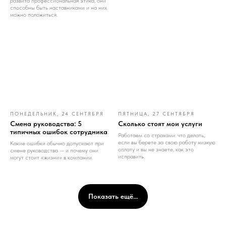
развита профессиональная этика, они
способны быть наставниками и на них
можно положиться.
ПОНЕДЕЛЬНИК, 24 СЕНТЯБРЯ
ПЯТНИЦА, 27 СЕНТЯБРЯ
Смена руководства: 5
Сколько стоят мои услуги
типичных ошибок сотрудника
Работаем со страхами: что делать,
если вы берете за свою работу низкую
Какие ошибки обычно допускают при
оплату и вы не знаете, как это
смене руководства — и почему они
исправить.
могут стоит «жизни» в компании.
Показать ещё...