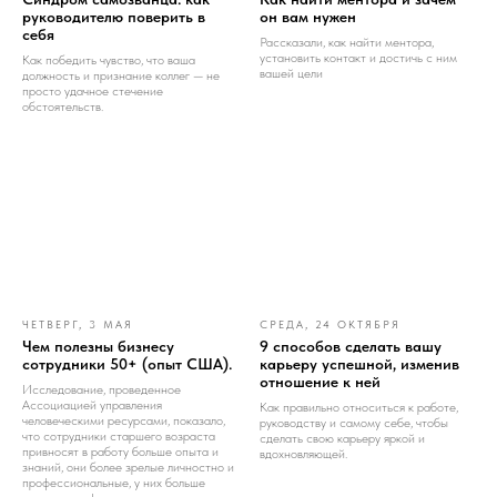
руководителю поверить в
он вам нужен
себя
Рассказали, как найти ментора,
установить контакт и достичь с ним
Как победить чувство, что ваша
вашей цели
должность и признание коллег — не
просто удачное стечение
обстоятельств.
ЧЕТВЕРГ, 3 МАЯ
СРЕДА, 24 ОКТЯБРЯ
Чем полезны бизнесу
9 способов сделать вашу
сотрудники 50+ (опыт США).
карьеру успешной, изменив
отношение к ней
Исследование, проведенное
Ассоциацией управления
Как правильно относиться к работе,
человеческими ресурсами, показало,
руководству и самому себе, чтобы
что сотрудники старшего возраста
сделать свою карьеру яркой и
привносят в работу больше опыта и
вдохновляющей.
знаний, они более зрелые личностно и
профессиональные, у них больше