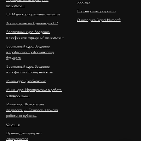
образца
консультант
Партнёрская программа
ШКМ для корпоративных клиентов
О методике Digital Human®
Корпоративное обучение для HR
Бесплатный курс. Введение
в профессию карьерный консультант
Бесплатный курс. Введение
в профессию профориентатор
будущего
Бесплатный курс. Введение
в профессию Карьерный коуч
Мини-курс. Джобхантинг
Мини-курс. Игропрактика в работе
с подростками
Мини-курс. Консультант
по релокации. Технология поиска
работы за рубежом
Спринты
Премия для карьерных
специалистов