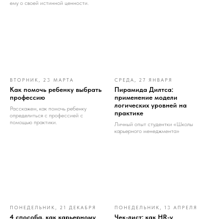
ему о своей истинной ценности.
ВТОРНИК, 23 МАРТА
СРЕДА, 27 ЯНВАРЯ
Как помочь ребенку выбрать
Пирамида Дилтса:
профессию
применение модели
логических уровней на
Расскажем, как помочь ребенку
практике
определиться с профессией с
помощью практики.
Личный опыт студентки «Школы
карьерного менеджмента»
ПОНЕДЕЛЬНИК, 21 ДЕКАБРЯ
ПОНЕДЕЛЬНИК, 13 АПРЕЛЯ
4 способа, как карьерному
Чек-лист: как HR-у