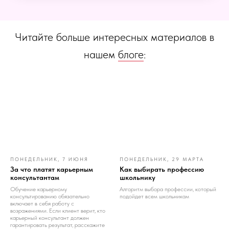
Читайте больше интересных материалов в
нашем
блоге
:
ПОНЕДЕЛЬНИК, 7 ИЮНЯ
ПОНЕДЕЛЬНИК, 29 МАРТА
За что платят карьерным
Как выбирать профессию
консультантам
школьнику
Обучение карьерному
Алгоритм выбора профессии, который
консультированию обязательно
подойдет всем школьникам
включает в себя работу с
возражениями. Если клиент верит, кто
карьерный консультант должен
гарантировать результат, расскажите