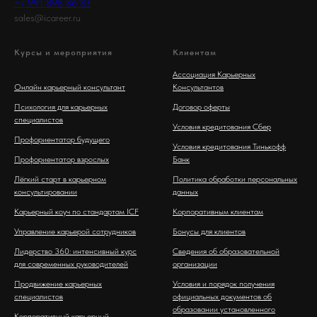
+7 991 898 86 83
sales@icareer.ru
Курсы и мероприятия
Клиентам
Ассоциация Карьерных
Онлайн карьерный консультант
Консультантов
Психология для карьерных
Договор оферты
специалистов
Условия кредитования Сбер
Профориентатор будущего
Условия кредитования Тинькофф
Профориентатор взрослых
Банк
Лёгкий старт в карьерном
Политика обработки персональных
консультировании
данных
Карьерный коуч по стандартам ICF
Корпоративным клиентам
Управление карьерой сотрудников
Бонусы для клиентов
Лидерство 360: интенсивный курс
Сведения об образовательной
для современных руководителей
организации
Продвижение карьерных
Условия и порядок получения
специалистов
официальных документов об
образовании установленного
Корпоративный карьерный