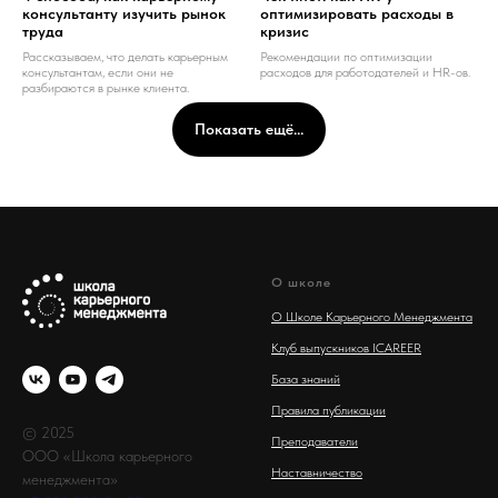
консультанту изучить рынок
оптимизировать расходы в
труда
кризис
Рассказываем, что делать карьерным
Рекомендации по оптимизации
консультантам, если они не
расходов для работодателей и HR-ов.
разбираются в рынке клиента.
Показать ещё...
О школе
О Школе Карьерного Менеджмента
Клуб выпускников ICAREER
База знаний
Правила публикации
© 2025
Преподаватели
ООО «Школа карьерного
Наставничество
менеджмента»