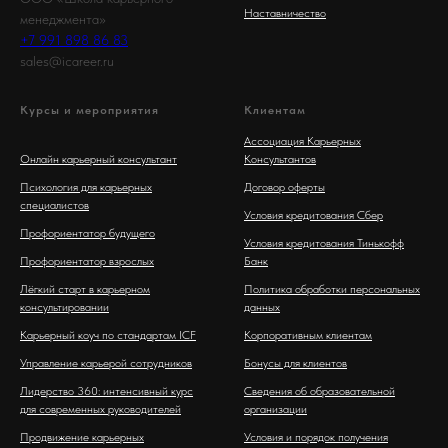
Наставничество
менеджмента»
+7 991 898 86 83
sales@icareer.ru
Курсы и мероприятия
Клиентам
Ассоциация Карьерных
Онлайн карьерный консультант
Консультантов
Психология для карьерных
Договор оферты
специалистов
Условия кредитования Сбер
Профориентатор будущего
Условия кредитования Тинькофф
Профориентатор взрослых
Банк
Лёгкий старт в карьерном
Политика обработки персональных
консультировании
данных
Карьерный коуч по стандартам ICF
Корпоративным клиентам
Управление карьерой сотрудников
Бонусы для клиентов
Лидерство 360: интенсивный курс
Сведения об образовательной
для современных руководителей
организации
Продвижение карьерных
Условия и порядок получения