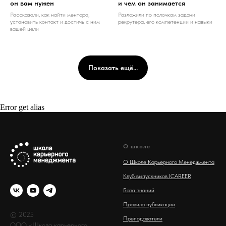
он вам нужен
и чем он занимается
Рассказали, как найти ментора,
Разложили по полочкам задачи
установить контакт и достичь с ним
рекрутера, его компетенции и навыки
вашей цели
Показать ещё...
Error get alias
О школе
О Школе Карьерного Менеджмента
Клуб выпускников ICAREER
База знаний
Правила публикации
© 2025
Преподаватели
ООО «Школа карьерного