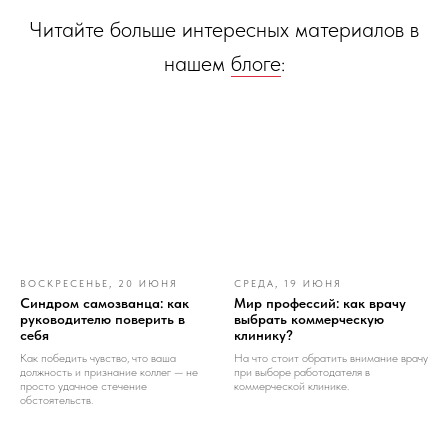
Читайте больше интересных материалов в
нашем
блоге
:
ВОСКРЕСЕНЬЕ, 20 ИЮНЯ
СРЕДА, 19 ИЮНЯ
Синдром самозванца: как
Мир профессий: как врачу
руководителю поверить в
выбрать коммерческую
себя
клинику?
Как победить чувство, что ваша
На что стоит обратить внимание врачу
должность и признание коллег — не
при выборе работодателя в
просто удачное стечение
коммерческой клинике.
обстоятельств.