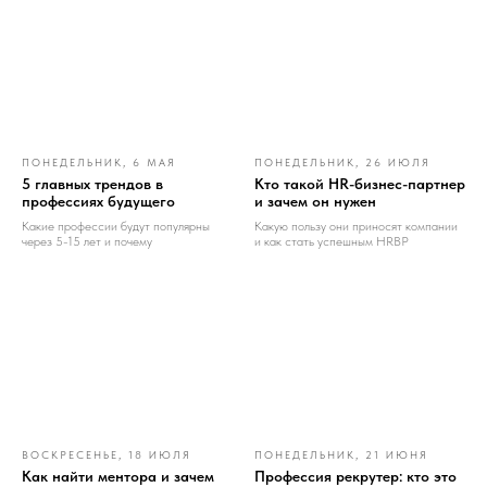
ПОНЕДЕЛЬНИК, 6 МАЯ
ПОНЕДЕЛЬНИК, 26 ИЮЛЯ
5 главных трендов в
Кто такой HR-бизнес-партнер
профессиях будущего
и зачем он нужен
Какие профессии будут популярны
Какую пользу они приносят компании
через 5-15 лет и почему
и как стать успешным HRBP
ВОСКРЕСЕНЬЕ, 18 ИЮЛЯ
ПОНЕДЕЛЬНИК, 21 ИЮНЯ
Как найти ментора и зачем
Профессия рекрутер: кто это