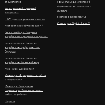
специалистов
официальных документов об
образовании установленного
Корпоративный карьерный
образца
консультант
Партнёрская программа
ШКМ для корпоративных клиентов
О методике Digital Human®
Корпоративное обучение для HR
Бесплатный курс. Введение
в профессию карьерный консультант
Бесплатный курс. Введение
в профессию профориентатор
будущего
Бесплатный курс. Введение
в профессию Карьерный коуч
Мини-курс. Джобхантинг
Мини-курс. Игропрактика в работе
с подростками
Мини-курс. Консультант
по релокации. Технология поиска
работы за рубежом
Спринты